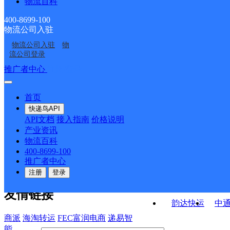
物流百科
呼和浩特天骄花园
呼和浩特滨江花园
呼和浩特锡林南路分部
呼和浩特玉泉区云中路
400-8699-100
物流公司入驻
呼和浩特赛罕区西喇嘛
内蒙古呼市玉泉区三部
营业部
物流公司入驻
物
呼和浩特玉泉区姜家营
内蒙古呼市玉泉区五部
经营分部
流公司登录
村网点
接口API
推广者中心
注册/登录
快运查询
API接口文档
FAQ/帮助文档
快递鸟
宏行中运物流
首页
API接口
DEMO下载
快递鸟API
百世快运
邦
API文档
接入指南
价格说明
关于我们
德邦快递
高
产业资讯
物流百科
华企快运
环
公司介绍
企业动态
联系我们
法律声
400-8699-100
京东快运
聚
明
合作伙伴
快递鸟接口服务协议
用
推广者中心
户隐私政策
速佳达快运
注册
登录
易达快运
驿
友情链接
韵达快运
中
商派
海淘转运
FEC富润电商
递易智
能