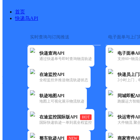
首页
快递鸟API
实时查询与订阅推送
电子面单与上门
搜索热词：
在途监控
快递查询API
电子面单AP
快递大全
快运大全
快递时效
通过快递单号即时查询物流轨迹
支持60+物
在途监控API
快递员上门
快递公司
全程监控并推送物流轨迹状态
2小时上门，
快递网点
电话大全
轨迹地图API
同城即配AP
地图上可视化展示物流轨迹
跑腿运力智能
百世
呼市玉泉区五分部
在途监控国际版API
快运寄件AP
HOT
快递
国际快递轨迹一单到底全程监控
大件物流 聚合
更新时间：2021-11-26 00:00:00
整车轨迹API
商家寄件AP
NEW