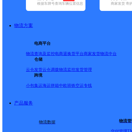
根据车牌号查询车辆位置信息
商家发货 寄
基本信息
所属快递：百世快递
物流方案
所属区域：内蒙古自治区-呼和浩特市-玉泉区
网点电话：
网点地址：内蒙古呼和浩特市玉泉区清泉街芳清园二区9号
电商平台
网点负责人：
物流查询及监控
电商退换货
平台商家发货
物流中台
仓储
派送范围
云仓发货
云仓调拨
物流监控
发货管理
跨境
中山西路；大南街；鄂尔多斯大街；大玉石巷；清泉街；
小包集运
海运拼箱
中欧班铁
空运专线
巷；26中南巷；迎春巷；兴隆巷；
产品服务
物流管
物流数据
T
交付管理