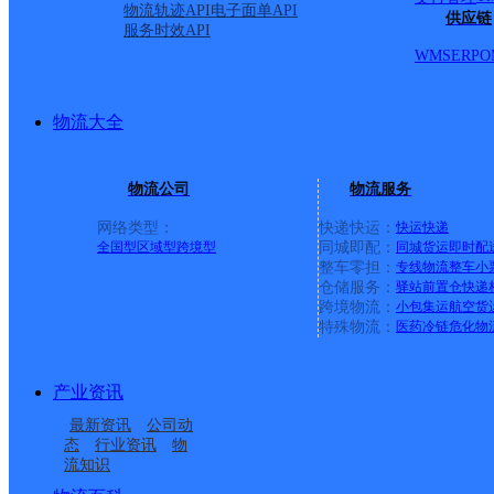
物流轨迹API
电子面单API
供应链
服务时效API
WMS
ERP
O
物流大全
物流公司
物流服务
网络类型：
快递快运：
快运
快递
全国型
区域型
跨境型
同城即配：
同城货运
即时配
整车零担：
专线物流
整车
小
仓储服务：
驿站
前置仓
快递
上一条：
义乌廿三里网点
跨境物流：
小包集运
航空货
特殊物流：
医药冷链
危化物
周边网点
产业资讯
呼市五里营分部
呼市内大南校区分部
最新资讯
公司动
呼市六中
呼市小黑河分部
态
行业资讯
物
流知识
呼市裕隆工业园区
呼市金熙嘉园