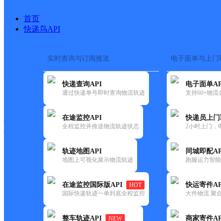
首页
快递鸟API
实时查询与订阅推送
电子面单与上门
搜索热词：
在途监控
快递查询API
电子面单AP
快递大全
快运大全
快递时效
通过快递单号即时查询物流轨迹
支持60+物
在途监控API
快递员上门
快递公司
全程监控并推送物流轨迹状态
2小时上门，
快递网点
电话大全
轨迹地图API
同城即配AP
地图上可视化展示物流轨迹
跑腿运力智能
百世
泉州A站清濛点
在途监控国际版API
快运寄件AP
HOT
快递
国际快递轨迹一单到底全程监控
大件物流 聚合
更新时间：2021-11-26 00:00:00
整车轨迹API
商家寄件AP
NEW