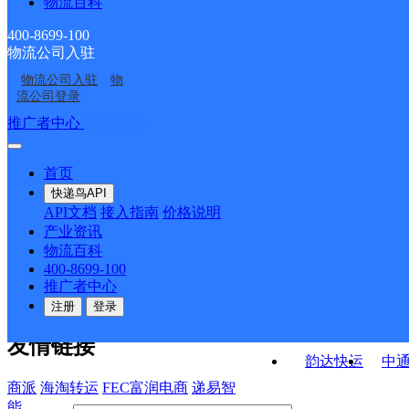
物流百科
福建晋江市台江服务部
福建晋江市晋南公司龙
云集许许KH分部
五里分部
福建晋江市公司青阳泉
VIP项目总仓福建一仓泉
湖湖东路部
400-8699-100
物流公司入驻
福建晋江市钻石仓玖韵
福建晋江市公司花厅口
安路便民服务站分部
州分部
物流公司入驻
物
福建晋江市公司陈埭江
福建晋江市晋南公司中
云集益友KH分部
分部
流公司登录
头分部
山街分部
接口API
推广者中心
注册/登录
快运查询
API接口文档
FAQ/帮助文档
快递鸟
宏行中运物流
首页
API接口
DEMO下载
快递鸟API
百世快运
邦
API文档
接入指南
价格说明
关于我们
德邦快递
高
产业资讯
物流百科
华企快运
环
公司介绍
企业动态
联系我们
法律声
400-8699-100
京东快运
聚
明
合作伙伴
快递鸟接口服务协议
用
推广者中心
户隐私政策
速佳达快运
注册
登录
易达快运
驿
友情链接
韵达快运
中
商派
海淘转运
FEC富润电商
递易智
能