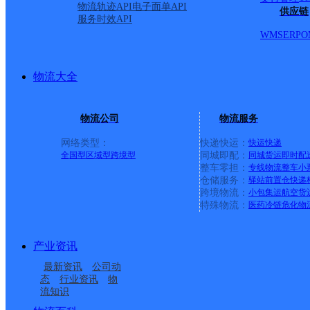
物流轨迹API
电子面单API
供应链
服务时效API
WMS
ERP
O
物流大全
物流公司
物流服务
网络类型：
快递快运：
快运
快递
全国型
区域型
跨境型
同城即配：
同城货运
即时配
整车零担：
专线物流
整车
小
仓储服务：
驿站
前置仓
快递
上一条：
义乌廿三里网点
跨境物流：
小包集运
航空货
特殊物流：
医药冷链
危化物
周边网点
产业资讯
福建晋江市公司磁灶便
福建晋江市钻石仓玖韵
最新资讯
公司动
福建晋江安海镇公司庄
福建晋江市公司陈埭四
民寄存分部
云集万佳KH分部
态
行业资讯
物
流知识
福建晋江市钻石仓玖韵
福建晋江市公司灵源街
头分部
境分部