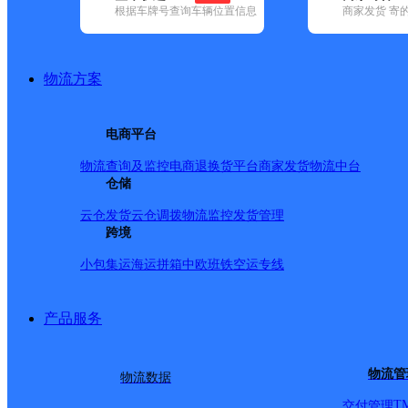
根据车牌号查询车辆位置信息
商家发货 寄
基本信息
所属快递：百世快递
物流方案
所属区域：福建省-泉州市-晋江市
网点电话：
网点地址：晋江市紫帽镇中泉物流中心
电商平台
网点负责人：
物流查询及监控
电商退换货
平台商家发货
物流中台
仓储
派送范围
云仓发货
云仓调拨
物流监控
发货管理
跨境
浮桥、江南、展览城、南环路、常泰街道、清濛村、清濛
小包集运
海运拼箱
中欧班铁
空运专线
城、南天裕景、百捷中央公园、华州家装城、华州果蔬批
制舒华公司靠清蒙这边。
产品服务
物流管
物流数据
T
交付管理