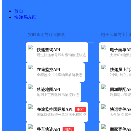
首页
快递鸟API
实时查询与订阅推送
电子面单与上门
搜索热词：
在途监控
快递查询API
电子面单AP
快递大全
快运大全
快递时效
通过快递单号即时查询物流轨迹
支持60+物
在途监控API
快递员上门
快递公司
全程监控并推送物流轨迹状态
2小时上门，
快递网点
电话大全
轨迹地图API
同城即配AP
地图上可视化展示物流轨迹
跑腿运力智能
极兔
本溪明山牛心台网点
在途监控国际版API
快运寄件AP
HOT
速递
国际快递轨迹一单到底全程监控
大件物流 聚合
更新时间：2021-11-26 00:00:00
整车轨迹API
商家寄件AP
NEW