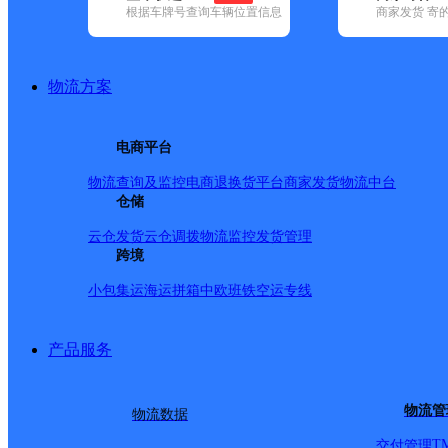
根据车牌号查询车辆位置信息
商家发货 寄
基本信息
所属快递：极兔速递
物流方案
所属区域：辽宁省-本溪市-明山区
网点电话：
网点地址：本溪市明山区牛心台镇
电商平台
网点负责人：
物流查询及监控
电商退换货
平台商家发货
物流中台
仓储
派送范围
云仓发货
云仓调拨
物流监控
发货管理
跨境
小包集运
海运拼箱
中欧班铁
空运专线
产品服务
物流管
物流数据
T
交付管理