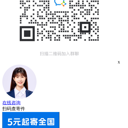
x
在线咨询
扫码查寄件