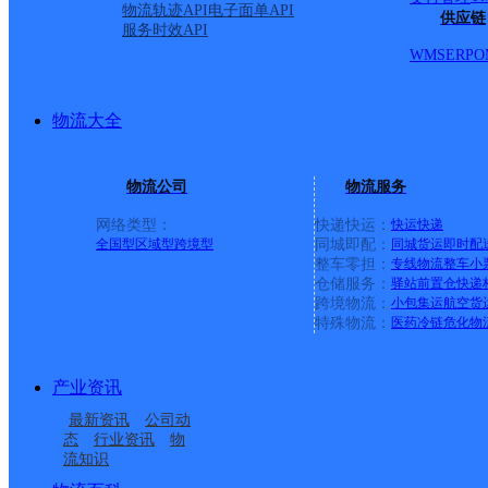
物流轨迹API
电子面单API
供应链
服务时效API
WMS
ERP
O
物流大全
物流公司
物流服务
网络类型：
快递快运：
快运
快递
全国型
区域型
跨境型
同城即配：
同城货运
即时配
整车零担：
专线物流
整车
小
仓储服务：
驿站
前置仓
快递
上一条：
义乌廿三里网点
跨境物流：
小包集运
航空货
特殊物流：
医药冷链
危化物
周边网点
产业资讯
辽宁本溪公司明山东芬
辽宁本溪公司地工路分
最新资讯
公司动
辽宁本溪公司太子城分
辽宁本溪公司明山大峪
分部
部
态
行业资讯
物
流知识
辽宁本溪公司明山紫金
辽宁本溪公司明山唐家
部
分部