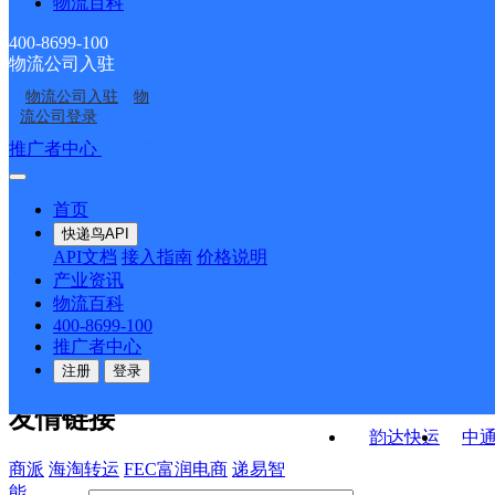
物流百科
辽宁本溪北赢公司
本溪明山区峪明路分公
分部
分部
辽宁本溪大峪公司
本溪明山区滨河南路营
司
400-8699-100
物流公司入驻
城建邮政支局
明山头邮政所
业部
物流公司入驻
物
南地邮政支局
地工邮政支局
流公司登录
接口API
推广者中心
注册/登录
快运查询
API接口文档
FAQ/帮助文档
快递鸟
宏行中运物流
首页
API接口
DEMO下载
快递鸟API
百世快运
邦
API文档
接入指南
价格说明
关于我们
德邦快递
高
产业资讯
物流百科
华企快运
环
公司介绍
企业动态
联系我们
法律声
400-8699-100
京东快运
聚
明
合作伙伴
快递鸟接口服务协议
用
推广者中心
户隐私政策
速佳达快运
注册
登录
易达快运
驿
友情链接
韵达快运
中
商派
海淘转运
FEC富润电商
递易智
能