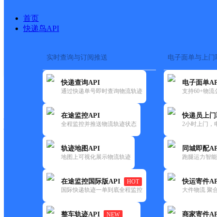
首页
快递鸟API
实时查询与订阅推送
电子面单与上门
搜索热词：
快递查询API
电子面单AP
快递大全
快运大全
快递时效
通过快递单号即时查询物流轨迹
支持60+物
在途监控API
快递员上门
快递公司
全程监控并推送物流轨迹状态
2小时上门，
快递网点
电话大全
轨迹地图API
同城即配AP
地图上可视化展示物流轨迹
跑腿运力智能
申通
江西定南县公司
在途监控国际版API
快运寄件AP
HOT
快递
国际快递轨迹一单到底全程监控
大件物流 聚合
更新时间：2022-07-12 00:00:00
整车轨迹API
商家寄件AP
NEW