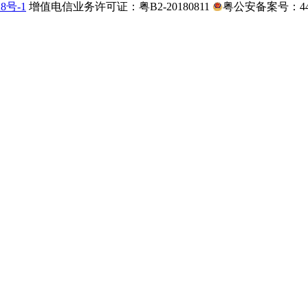
28号-1
增值电信业务许可证：粤B2-20180811
粤公安备案号：4403