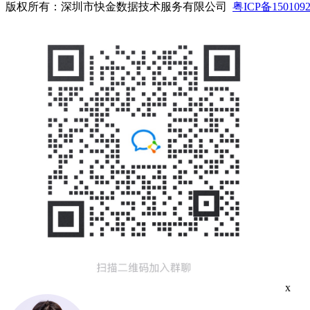
版权所有：深圳市快金数据技术服务有限公司
粤ICP备150109
x