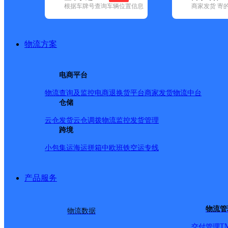
根据车牌号查询车辆位置信息
商家发货 寄
基本信息
所属快递：圆通速递
物流方案
所属区域：山东省-威海市-环翠区
网点电话：
网点地址：山东省威海市寨子二部
电商平台
网点负责人：
物流查询及监控
电商退换货
平台商家发货
物流中台
仓储
派送范围
云仓发货
云仓调拨
物流监控
发货管理
跨境
古寨东路以西，古寨西路以东，昆明路以南，环山路以北
小包集运
海运拼箱
中欧班铁
空运专线
产品服务
物流管
物流数据
T
交付管理