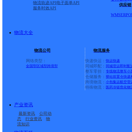
物流轨迹API
电子面单API
供应链
服务时效API
WMS
ERP
O
物流大全
物流公司
物流服务
网络类型：
快递快运：
快运
快递
全国型
区域型
跨境型
同城即配：
同城货运
即时配
整车零担：
专线物流
整车
小
仓储服务：
驿站
前置仓
快递
上一条：
义乌廿三里网点
跨境物流：
小包集运
航空货
特殊物流：
医药冷链
危化物
周边网点
产业资讯
山东主城公司威海环翠
山东威海公司初村镇绣
最新资讯
公司动
山东威海公司通达驿站
山东威海公司张村镇环
临港服务部物流园分部
山街分部
态
行业资讯
物
流知识
山东威海公司哈尔滨工
山东威海公司职业技术
分部
翠区东分部