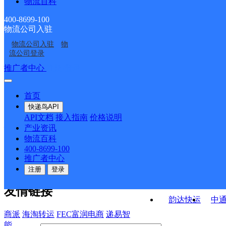
物流百科
威海
山东威海公司温泉镇黄
业大学分部
学院分部
山东威海公司羊亭镇初
山东文登市公司汪疃镇
金顶分部
400-8699-100
物流公司入驻
山东威海公司温泉镇分
山东威海公司
村镇分部
中意手机分部
物流公司入驻
物
山东威海公司跨境电商
山东威海公司孙家疃镇
部
流公司登录
分部
分部
接口API
推广者中心
注册/登录
快运查询
API接口文档
FAQ/帮助文档
快递鸟
宏行中运物流
首页
API接口
DEMO下载
快递鸟API
百世快运
邦
API文档
接入指南
价格说明
关于我们
德邦快递
高
产业资讯
物流百科
华企快运
环
公司介绍
企业动态
联系我们
法律声
400-8699-100
京东快运
聚
明
合作伙伴
快递鸟接口服务协议
用
推广者中心
户隐私政策
速佳达快运
注册
登录
易达快运
驿
友情链接
韵达快运
中
商派
海淘转运
FEC富润电商
递易智
能