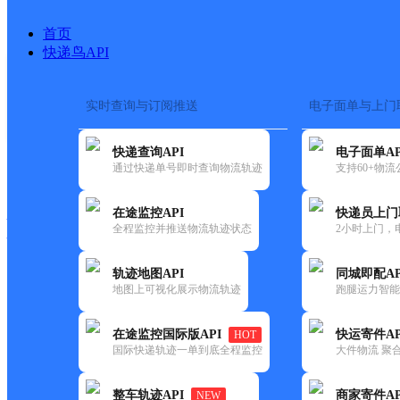
首页
快递鸟API
实时查询与订阅推送
电子面单与上门
搜索热词：
在途监控
快递查询API
电子面单AP
快递大全
快运大全
快递时效
通过快递单号即时查询物流轨迹
支持60+物
在途监控API
快递员上门
快递公司
全程监控并推送物流轨迹状态
2小时上门，
快递网点
电话大全
轨迹地图API
同城即配AP
地图上可视化展示物流轨迹
跑腿运力智能
圆通
威海市寨子二部
在途监控国际版API
快运寄件AP
HOT
速递
国际快递轨迹一单到底全程监控
大件物流 聚合
更新时间：2021-11-26 00:00:00
整车轨迹API
商家寄件AP
NEW