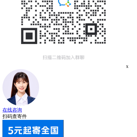
x
在线咨询
扫码查寄件