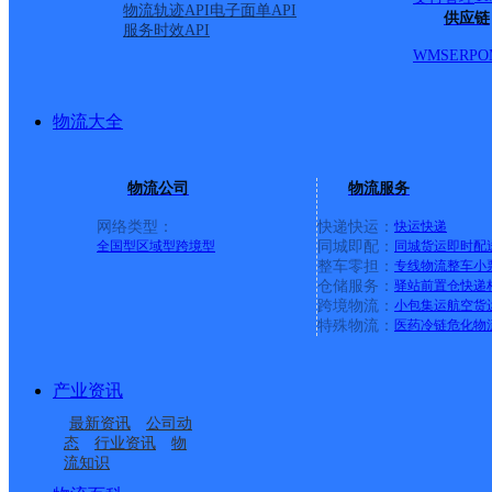
物流轨迹API
电子面单API
供应链
服务时效API
WMS
ERP
O
物流大全
物流公司
物流服务
网络类型：
快递快运：
快运
快递
全国型
区域型
跨境型
同城即配：
同城货运
即时配
整车零担：
专线物流
整车
小
仓储服务：
驿站
前置仓
快递
上一条：
义乌廿三里网点
跨境物流：
小包集运
航空货
特殊物流：
医药冷链
危化物
周边网点
产业资讯
辽宁辽阳公司武圣街道
辽宁辽阳公司六道街便
最新资讯
公司动
辽宁辽阳公司北哨分部
辽宁辽阳公司万隆分部
永寿胡同便民寄存点
民寄存点寄存点
态
行业资讯
物
流知识
辽宁辽阳公司胜利街道
辽宁辽阳公司建筑职业