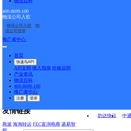
物流百科
辽宁辽阳公司友谊合作
辽宁辽阳公司文圣路寄
白塔站分部
学院寄存点
辽宁辽阳公司六一委便
辽宁辽阳公司时尚天地
寄存点分部
存点
400-8699-100
物流公司入驻
辽宁辽阳公司佰亿分部
辽宁辽阳公司卫国路寄
民寄存点
寄存点
物流公司入驻
物
辽宁辽阳公司富虹分部
辽宁辽阳公司东兴路寄
存点
流公司登录
存点
接口API
推广者中心
注册/登录
快运查询
API接口文档
FAQ/帮助文档
快递鸟
宏行中运物流
首页
API接口
DEMO下载
快递鸟API
百世快运
邦
API文档
接入指南
价格说明
关于我们
德邦快递
高
产业资讯
物流百科
华企快运
环
公司介绍
企业动态
联系我们
法律声
400-8699-100
京东快运
聚
明
合作伙伴
快递鸟接口服务协议
用
推广者中心
户隐私政策
速佳达快运
注册
登录
易达快运
驿
友情链接
韵达快运
中
商派
海淘转运
FEC富润电商
递易智
能