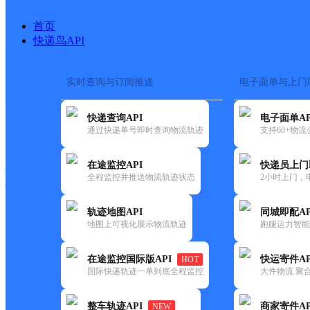
首页
快递鸟API
实时查询与订阅推送
电子面单与上门
搜索热词：
在途监控
快递查询API
电子面单AP
快递大全
快运大全
快递时效
通过快递单号即时查询物流轨迹
支持60+物
在途监控API
快递员上门
快递公司
全程监控并推送物流轨迹状态
2小时上门，
快递网点
电话大全
轨迹地图API
同城即配AP
地图上可视化展示物流轨迹
跑腿运力智能
极兔
辽阳晟宝龙网点
在途监控国际版API
快运寄件AP
HOT
速递
国际快递轨迹一单到底全程监控
大件物流 聚合
更新时间：2021-11-26 00:00:00
整车轨迹API
商家寄件AP
NEW