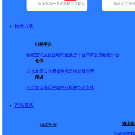
根据车牌号查询车辆位置信息
商家发货 寄
基本信息
所属快递：极兔速递
物流方案
所属区域：辽宁省-辽阳市-白塔区
网点电话：
网点地址：辽阳市白塔区文圣路238号
电商平台
网点负责人：
物流查询及监控
电商退换货
平台商家发货
物流中台
仓储
派送范围
云仓发货
云仓调拨
物流监控
发货管理
跨境
小包集运
海运拼箱
中欧班铁
空运专线
产品服务
物流管
物流数据
T
交付管理