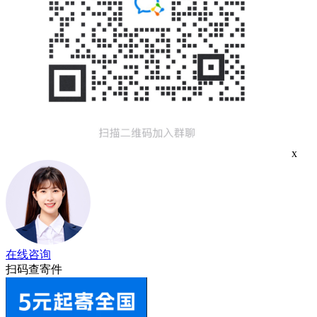
x
在线咨询
扫码查寄件