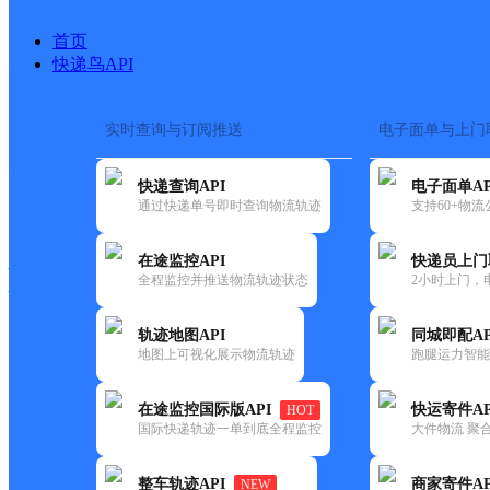
首页
快递鸟API
实时查询与订阅推送
电子面单与上门
搜索热词：
快递查询API
电子面单AP
快递大全
快运大全
快递时效
通过快递单号即时查询物流轨迹
支持60+物
在途监控API
快递员上门
快递公司
全程监控并推送物流轨迹状态
2小时上门，
快递网点
电话大全
轨迹地图API
同城即配AP
地图上可视化展示物流轨迹
跑腿运力智能
优速
UH芜湖三山峨桥
在途监控国际版API
快运寄件AP
HOT
快递
国际快递轨迹一单到底全程监控
大件物流 聚合
更新时间：2022-07-12 00:00:00
整车轨迹API
商家寄件AP
NEW