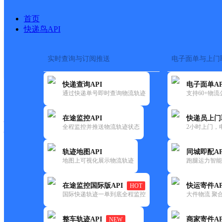
首页
快递鸟API
实时查询与订阅推送
电子面单与上门
搜索热词：
快递查询API
电子面单AP
快递大全
快运大全
快递时效
通过快递单号即时查询物流轨迹
支持60+物
在途监控API
快递员上门
快递公司
全程监控并推送物流轨迹状态
2小时上门，
快递网点
电话大全
轨迹地图API
同城即配AP
地图上可视化展示物流轨迹
跑腿运力智能
邮政
思山岭邮政支局
在途监控国际版API
快运寄件AP
HOT
国内
国际快递轨迹一单到底全程监控
大件物流 聚合
更新时间：2021-12-03 00:00:00
整车轨迹API
商家寄件AP
NEW