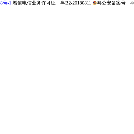
28号-1
增值电信业务许可证：粤B2-20180811
粤公安备案号：4403