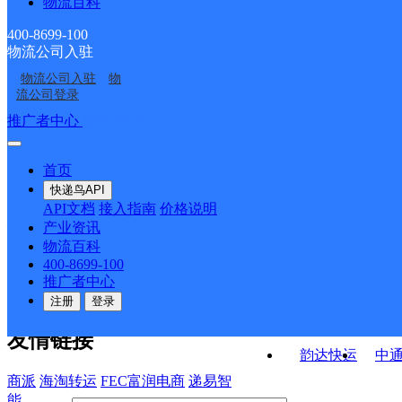
物流百科
浙江新路桥公司
UH台州路桥
司1
温州F1
台州路桥桐屿分部
400-8699-100
物流公司入驻
台州路桥区大道物流中
东路桥大道服务点
物流公司入驻
物
待撤销温台大区
台州椒江区腾达东路重
心营业部
流公司登录
货分部
接口API
推广者中心
注册/登录
快运查询
API接口文档
FAQ/帮助文档
快递鸟
宏行中运物流
首页
API接口
DEMO下载
快递鸟API
百世快运
邦
API文档
接入指南
价格说明
关于我们
德邦快递
高
产业资讯
物流百科
华企快运
环
公司介绍
企业动态
联系我们
法律声
400-8699-100
京东快运
聚
明
合作伙伴
快递鸟接口服务协议
用
推广者中心
户隐私政策
速佳达快运
注册
登录
易达快运
驿
友情链接
韵达快运
中
商派
海淘转运
FEC富润电商
递易智
能