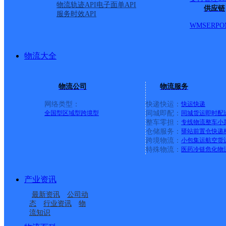
物流轨迹API
电子面单API
供应链
服务时效API
WMS
ERP
O
物流大全
物流公司
物流服务
网络类型：
快递快运：
快运
快递
全国型
区域型
跨境型
同城即配：
同城货运
即时配
整车零担：
专线物流
整车
小
仓储服务：
驿站
前置仓
快递
上一条：
义乌廿三里网点
跨境物流：
小包集运
航空货
特殊物流：
医药冷链
危化物
周边网点
产业资讯
浙江台州路桥区公司工
浙江台州路桥区公司
最新资讯
公司动
浙江台州路桥区屿城路
台州路桥区卖芝桥东路
业路金清分部
态
行业资讯
物
流知识
台州前置仓
台州路桥区腾达路分公
路南峰江分部
营业部