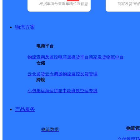
根据车牌号查询车辆位置信息
商家发货 寄
基本信息
所属快递：速尔快递
物流方案
所属区域：浙江省-台州市-路桥区
网点电话：
网点地址：台州市路桥区蓬街镇环镇北路600号
电商平台
网点负责人：
物流查询及监控
电商退换货
平台商家发货
物流中台
仓储
派送范围
云仓发货
云仓调拨
物流监控
发货管理
跨境
H:横街镇 J:金清镇 P:蓬街镇 X:新桥镇
小包集运
海运拼箱
中欧班铁
空运专线
产品服务
物流管
物流数据
T
交付管理