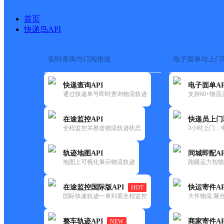
首页
快递鸟API
实时查询与订阅推送
电子面单与上门
搜索热词：
在途监控
快递查询API
电子面单AP
快递大全
快运大全
快递时效
通过快递单号即时查询物流轨迹
支持60+物
在途监控API
快递员上门
快递公司
全程监控并推送物流轨迹状态
2小时上门，
快递网点
电话大全
轨迹地图API
同城即配AP
地图上可视化展示物流轨迹
跑腿运力智能
速尔
路桥八
在途监控国际版API
快运寄件AP
HOT
快递
国际快递轨迹一单到底全程监控
大件物流 聚合
更新时间：2021-11-26 00:00:00
整车轨迹API
商家寄件AP
NEW