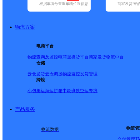
根据车牌号查询车辆位置信息
商家发货 寄
基本信息
所属快递：邮政国内
物流方案
所属区域：安徽省-安庆市-岳西县
网点电话：
网点地址：安徽安庆岳西县包家乡包家村白果组
电商平台
网点负责人：
物流查询及监控
电商退换货
平台商家发货
物流中台
仓储
派送范围
云仓发货
云仓调拨
物流监控
发货管理
跨境
-
小包集运
海运拼箱
中欧班铁
空运专线
产品服务
物流管
物流数据
T
交付管理