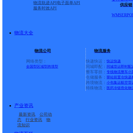
物流轨迹API
电子面单API
供应链
服务时效API
WMS
ERP
O
物流大全
物流公司
物流服务
网络类型：
快递快运：
快运
快递
全国型
区域型
跨境型
同城即配：
同城货运
即时配
整车零担：
专线物流
整车
小
仓储服务：
驿站
前置仓
快递
上一条：
中国邮政集团有限公司新疆维吾尔自治区叶城县乌
跨境物流：
小包集运
航空货
特殊物流：
医药冷链
危化物
周边网点
产业资讯
安徽岳西县公司城南天
安庆岳西县
最新资讯
公司动
安徽岳西县公司
安徽岳西县公司城中便
际新村便民寄存点
态
行业资讯
物
流知识
安徽岳西县公司城北金
安徽岳西县公司山货市
民寄存点