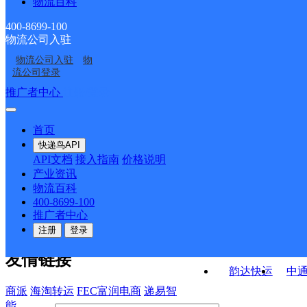
物流百科
安徽岳西县公司岳西城
安徽岳西县公司城西回
翠兰广场寄存点
场寄存点
岳西县店前镇合作点
安庆岳西县营业部
西转盘便民寄存点
龙小区便民寄存
400-8699-100
物流公司入驻
岳西县黄尾镇合作点
岳西县五河镇合作点
ID6229
物流公司入驻
物
安徽岳西公司
岳西县菖蒲镇合作点
ID7822
ID5258
流公司登录
ID12649
接口API
推广者中心
注册/登录
快运查询
API接口文档
FAQ/帮助文档
快递鸟
宏行中运物流
首页
API接口
DEMO下载
快递鸟API
百世快运
邦
API文档
接入指南
价格说明
关于我们
德邦快递
高
产业资讯
物流百科
华企快运
环
公司介绍
企业动态
联系我们
法律声
400-8699-100
京东快运
聚
明
合作伙伴
快递鸟接口服务协议
用
推广者中心
户隐私政策
速佳达快运
注册
登录
易达快运
驿
友情链接
韵达快运
中
商派
海淘转运
FEC富润电商
递易智
能