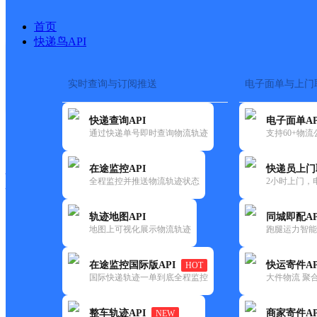
首页
快递鸟API
实时查询与订阅推送
电子面单与上门
搜索热词：
在途监控
快递查询API
电子面单AP
快递大全
快运大全
快递时效
通过快递单号即时查询物流轨迹
支持60+物
在途监控API
快递员上门
快递公司
全程监控并推送物流轨迹状态
2小时上门，
快递网点
电话大全
轨迹地图API
同城即配AP
地图上可视化展示物流轨迹
跑腿运力智能
邮政
包家邮政所
在途监控国际版API
快运寄件AP
HOT
国内
国际快递轨迹一单到底全程监控
大件物流 聚合
更新时间：2021-12-03 00:00:00
整车轨迹API
商家寄件AP
NEW