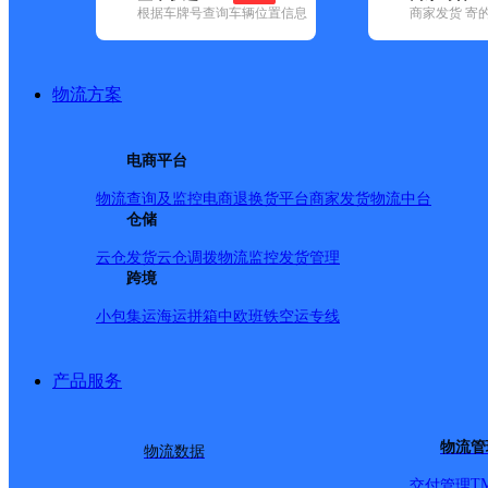
根据车牌号查询车辆位置信息
商家发货 寄
基本信息
所属快递：圆通速递
物流方案
所属区域：山东省-威海市-文登区
网点电话：
网点地址：山东省威海市文登市宋村镇
电商平台
网点负责人：
物流查询及监控
电商退换货
平台商家发货
物流中台
仓储
派送范围
云仓发货
云仓调拨
物流监控
发货管理
跨境
乡镇不派送，友情拖车到代理点通知自取
小包集运
海运拼箱
中欧班铁
空运专线
产品服务
物流管
物流数据
T
交付管理