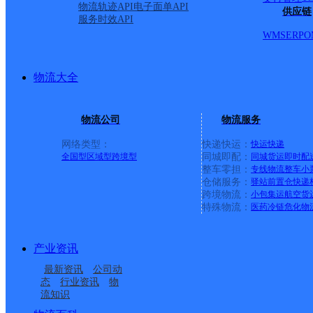
物流轨迹API
电子面单API
供应链
服务时效API
WMS
ERP
O
物流大全
物流公司
物流服务
网络类型：
快递快运：
快运
快递
全国型
区域型
跨境型
同城即配：
同城货运
即时配
整车零担：
专线物流
整车
小
仓储服务：
驿站
前置仓
快递
上一条：
义乌廿三里网点
跨境物流：
小包集运
航空货
特殊物流：
医药冷链
危化物
周边网点
产业资讯
山东主城区公司威海文
山东文登市公司张家产
最新资讯
公司动
威海文登
韩国国际部清关处理中
登南海新区服务部
分部
态
行业资讯
物
流知识
山东文登市公司河右路
山东文登市公司
心威海跨境文登分部