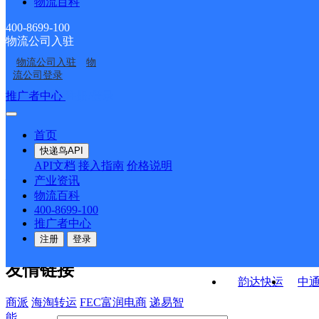
物流百科
文登区开发区街道合作
文登市葛家镇合作点
仓储分部
文登区开发区街道合作
威海文登市侯家镇营业
点ID10187
ID10326
400-8699-100
物流公司入驻
威海文登
威海文登区米山路营业
点ID10413
部
物流公司入驻
物
山东文登公司
文登市界石镇合作点
部
流公司登录
ID4086
接口API
推广者中心
注册/登录
快运查询
API接口文档
FAQ/帮助文档
快递鸟
宏行中运物流
首页
API接口
DEMO下载
快递鸟API
百世快运
邦
API文档
接入指南
价格说明
关于我们
德邦快递
高
产业资讯
物流百科
华企快运
环
公司介绍
企业动态
联系我们
法律声
400-8699-100
京东快运
聚
明
合作伙伴
快递鸟接口服务协议
用
推广者中心
户隐私政策
速佳达快运
注册
登录
易达快运
驿
友情链接
韵达快运
中
商派
海淘转运
FEC富润电商
递易智
能