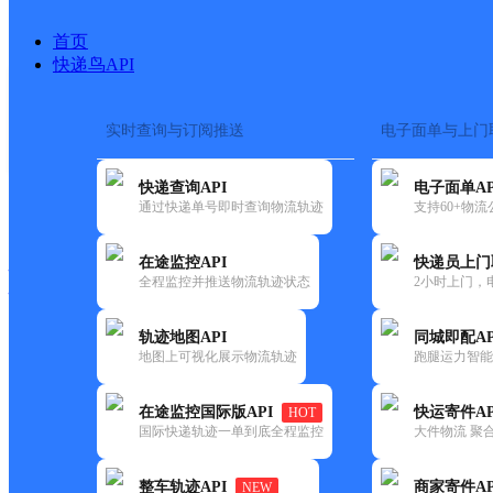
首页
快递鸟API
实时查询与订阅推送
电子面单与上门
搜索热词：
在途监控
快递查询API
电子面单AP
快递大全
快运大全
快递时效
通过快递单号即时查询物流轨迹
支持60+物
在途监控API
快递员上门
快递公司
全程监控并推送物流轨迹状态
2小时上门，
快递网点
电话大全
轨迹地图API
同城即配AP
地图上可视化展示物流轨迹
跑腿运力智能
圆通
宋村镇
在途监控国际版API
快运寄件AP
HOT
速递
国际快递轨迹一单到底全程监控
大件物流 聚合
更新时间：2021-11-26 00:00:00
整车轨迹API
商家寄件AP
NEW