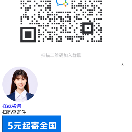
x
在线咨询
扫码查寄件