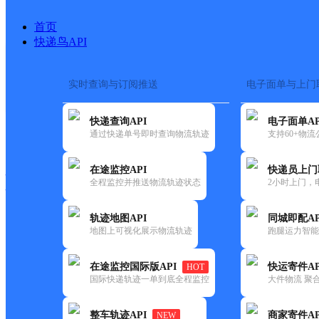
首页
快递鸟API
实时查询与订阅推送
电子面单与上门
搜索热词：
在途监控
快递查询API
电子面单AP
快递大全
快运大全
快递时效
通过快递单号即时查询物流轨迹
支持60+物
在途监控API
快递员上门
快递公司
全程监控并推送物流轨迹状态
2小时上门，
快递网点
电话大全
轨迹地图API
同城即配AP
地图上可视化展示物流轨迹
跑腿运力智能
顺丰
广电便利店
在途监控国际版API
快运寄件AP
HOT
速运
国际快递轨迹一单到底全程监控
大件物流 聚合
更新时间：2021-11-26 00:00:00
整车轨迹API
商家寄件AP
NEW