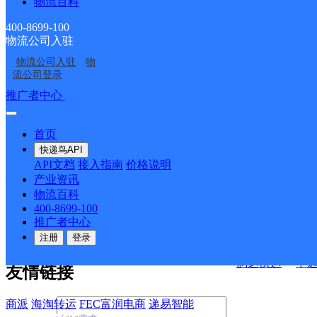
物流百科
400-8699-100
物流公司入驻
决方案
物流公司入驻
物
流公司登录
快运查询
接口API
推广者中心
注册/登录
宏行中运物流
API接口文档
FAQ/帮助文档
快递鸟
首页
百世快运
邦
API接口
DEMO下载
快递鸟API
德邦快递
高
API文档
接入指南
价格说明
关于我们
华企快运
环
产业资讯
物流百科
京东快运
聚
400-8699-100
公司介绍
企业动态
联系我们
法律声
速佳达快运
推广者中心
明
合作伙伴
快递鸟接口服务协议
用
注册
登录
户隐私政策
易达快运
驿
韵达快运
中
友情链接
商派
海淘转运
FEC富润电商
递易智能