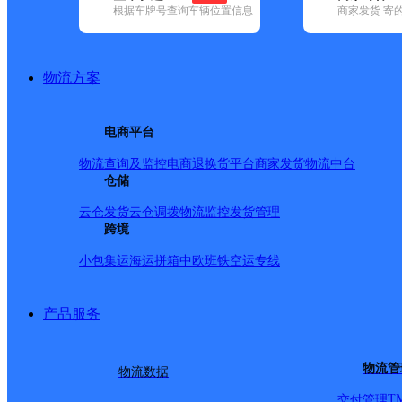
根据车牌号查询车辆位置信息
商家发货 寄
基本信息
所属快递：申通快递
物流方案
所属区域：新疆维吾尔自治区-塔城地区-沙湾市
网点电话：
网点地址：新疆维吾尔自治区塔城地区沙湾县老沙湾路50号
电商平台
网点负责人：
物流查询及监控
电商退换货
平台商家发货
物流中台
仓储
派送范围
云仓发货
云仓调拨
物流监控
发货管理
跨境
沙湾县城内、三道河子镇。【超区拖车：老沙湾镇、西戈
小包集运
海运拼箱
中欧班铁
空运专线
镇、乌兰乌苏镇、博尔通古乡。】
产品服务
物流管
物流数据
T
交付管理