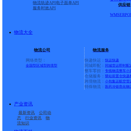
物流轨迹API
电子面单API
供应链
服务时效API
WMS
ERP
O
物流大全
物流公司
物流服务
网络类型：
快递快运：
快运
快递
全国型
区域型
跨境型
同城即配：
同城货运
即时配
整车零担：
专线物流
整车
小
仓储服务：
驿站
前置仓
快递
上一条：
横岗园山
跨境物流：
小包集运
航空货
特殊物流：
医药冷链
危化物
周边网点
产业资讯
沙湾县
塔城沙湾金河沟路营业
最新资讯
公司动
部
态
行业资讯
物
流知识