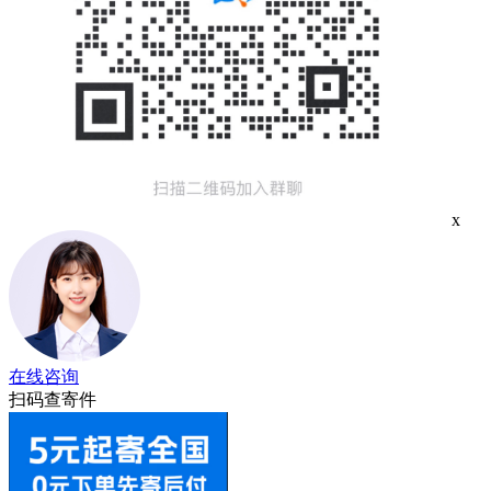
x
在线咨询
扫码查寄件