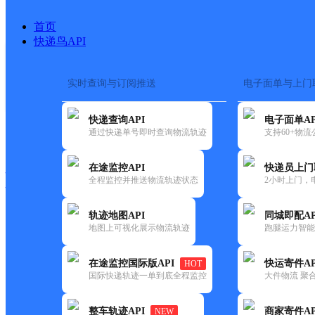
首页
快递鸟API
实时查询与订阅推送
电子面单与上门
搜索热词：
在途监控
快递查询API
电子面单AP
快递大全
快运大全
快递时效
通过快递单号即时查询物流轨迹
支持60+物
在途监控API
快递员上门
快递公司
全程监控并推送物流轨迹状态
2小时上门，
快递网点
电话大全
轨迹地图API
同城即配AP
地图上可视化展示物流轨迹
跑腿运力智能
申通
新疆沙湾县公司
在途监控国际版API
快运寄件AP
HOT
快递
国际快递轨迹一单到底全程监控
大件物流 聚合
更新时间：2022-07-12 00:00:00
整车轨迹API
商家寄件AP
NEW