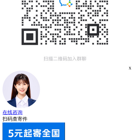
x
在线咨询
扫码查寄件