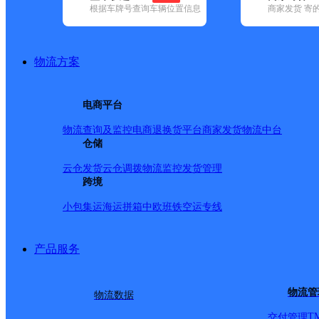
根据车牌号查询车辆位置信息
商家发货 寄
基本信息
所属快递：百世快递
物流方案
所属区域：北京市-北京市-房山区
网点电话：
网点地址：北京市房山区窦店镇大窦路燕都园底商
电商平台
网点负责人：
物流查询及监控
电商退换货
平台商家发货
物流中台
仓储
派送范围
云仓发货
云仓调拨
物流监控
发货管理
跨境
窦店镇；窦店村；窦店镇金鑫苑社区；白草洼村；芦村；
小包集运
海运拼箱
中欧班铁
空运专线
于庄村；下坡店村；七里店村；开古庄村；燕化星城小区
区；焦庄；大十三里村；后十三里村；小十三里村；一街
产品服务
舍村；丁各庄村；刘平庄村；袁庄村；六股道村；普安屯
陈家房村；北柳村；琉璃河镇；包白庄；福兴；南洛；北
物流管
物流数据
舍；东南召；西南召；东南吕；西南吕；路村；薛庄；务
T
交付管理