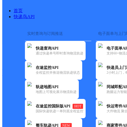
首页
快递鸟API
实时查询与订阅推送
电子面单与上门
搜索热词：
在途监控
快递查询API
电子面单AP
快递大全
快运大全
快递时效
通过快递单号即时查询物流轨迹
支持60+物
在途监控API
快递员上门
快递公司
全程监控并推送物流轨迹状态
2小时上门，
快递网点
电话大全
轨迹地图API
同城即配AP
地图上可视化展示物流轨迹
跑腿运力智能
百世
北京房山区窦店分部
在途监控国际版API
快运寄件AP
HOT
快递
国际快递轨迹一单到底全程监控
大件物流 聚合
更新时间：2021-11-26 00:00:00
整车轨迹API
商家寄件AP
NEW