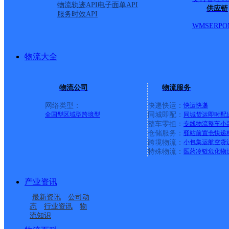
林；黄土坡；赵营；任营；韩营；庄头；古庄；李庄；周
物流轨迹API
电子面单API
供应链
服务时效API
刘李店；窑上；贾河；万里；五间房；八间房；肖场；新
WMS
ERP
O
张庄村；小紫草坞村；大紫草坞村；大董村；小董村；紫
城；前沿村；后沿村；厂区件门口自取：长安汽车；京西重
物流大全
队
物流公司
物流服务
网络类型：
快递快运：
快运
快递
全国型
区域型
跨境型
同城即配：
同城货运
即时配
整车零担：
专线物流
整车
小
仓储服务：
驿站
前置仓
快递
上一条：
义乌廿三里网点
跨境物流：
小包集运
航空货
特殊物流：
医药冷链
危化物
周边网点
产业资讯
华北房山区燕化公司吴
华北房山区月华公司太
最新资讯
公司动
北京房山长阳
华北房山区燕化公司富
庄分部
平庄分部
态
行业资讯
物
流知识
北京琉璃河
华北韵达全通达公司
燕分部