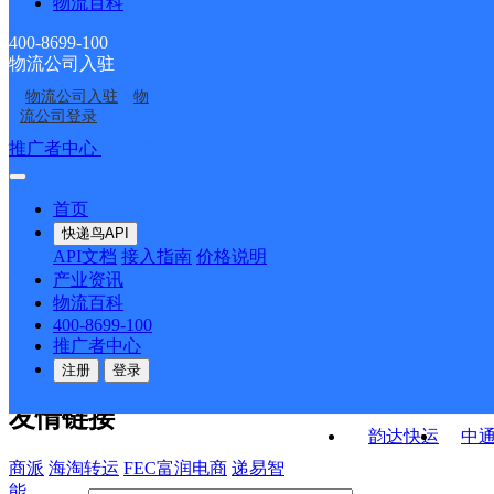
物流百科
华北房山区燕化公司
华北房山区月华公司青
华北房山区燕化公司阎
华北房山区燕化公司交
龙湖分部
400-8699-100
物流公司入驻
北京房山燕山一部
北京房山燕山窦店
村分部
道分部
物流公司入驻
物
北京房山区周口店营业
房山区韩村河镇合作点
流公司登录
部
接口API
推广者中心
注册/登录
快运查询
API接口文档
FAQ/帮助文档
快递鸟
宏行中运物流
首页
API接口
DEMO下载
快递鸟API
百世快运
邦
API文档
接入指南
价格说明
关于我们
德邦快递
高
产业资讯
物流百科
华企快运
环
公司介绍
企业动态
联系我们
法律声
400-8699-100
京东快运
聚
明
合作伙伴
快递鸟接口服务协议
用
推广者中心
户隐私政策
速佳达快运
注册
登录
易达快运
驿
友情链接
韵达快运
中
商派
海淘转运
FEC富润电商
递易智
能