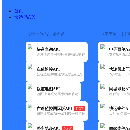
首页
快递鸟API
实时查询与订阅推送
电子面单与上门
搜索热词：
在途监控
快递查询API
电子面单AP
快递大全
快运大全
快递时效
通过快递单号即时查询物流轨迹
支持60+物
在途监控API
快递员上门
快递公司
全程监控并推送物流轨迹状态
2小时上门，
快递网点
电话大全
轨迹地图API
同城即配AP
地图上可视化展示物流轨迹
跑腿运力智能
德邦
长白朝鲜族自治县长白镇合作点ID
在途监控国际版API
快运寄件AP
HOT
快递
国际快递轨迹一单到底全程监控
大件物流 聚合
更新时间：2022-07-12 00:00:00
整车轨迹API
商家寄件AP
NEW