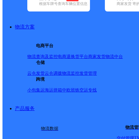
根据车牌号查询车辆位置信息
商家发货 寄
基本信息
所属快递：德邦快递
物流方案
所属区域：吉林省-白山市-长白朝鲜族自治县
网点电话：
网点地址：吉林省白山市长白朝鲜族自治县长白镇长白镇水
电商平台
网点负责人：
物流查询及监控
电商退换货
平台商家发货
物流中台
仓储
派送范围
云仓发货
云仓调拨
物流监控
发货管理
跨境
-
小包集运
海运拼箱
中欧班铁
空运专线
产品服务
物流管
物流数据
T
交付管理