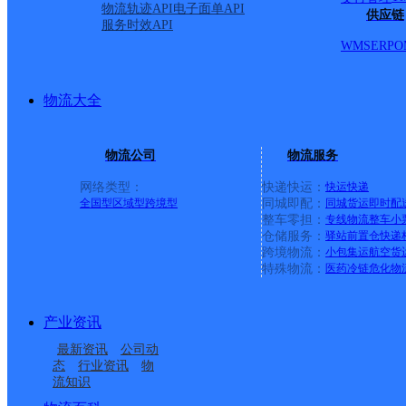
物流轨迹API
电子面单API
供应链
服务时效API
WMS
ERP
O
物流大全
物流公司
物流服务
网络类型：
快递快运：
快运
快递
全国型
区域型
跨境型
同城即配：
同城货运
即时配
整车零担：
专线物流
整车
小
仓储服务：
驿站
前置仓
快递
上一条：
横岗园山
跨境物流：
小包集运
航空货
特殊物流：
医药冷链
危化物
周边网点
产业资讯
吉林主城区公司长白县
白山长白县
最新资讯
公司动
白山长白县鸭绿江大街
长白朝鲜族自治县宝泉
服务部
态
行业资讯
物
流知识
通化白山长白县
长白朝鲜族自治县八道
网点
山镇合作点ID16734