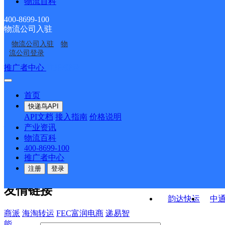
物流百科
白山长白县营业部
长白路邮政支局
沟镇合作点ID16731
八道沟邮政支局
新房子邮政所
400-8699-100
物流公司入驻
十二道沟邮政所
宝泉山邮政所
物流公司入驻
物
马鹿沟邮政支局
十三道沟邮政所
流公司登录
接口API
推广者中心
注册/登录
快运查询
API接口文档
FAQ/帮助文档
快递鸟
宏行中运物流
首页
API接口
DEMO下载
快递鸟API
百世快运
邦
API文档
接入指南
价格说明
关于我们
德邦快递
高
产业资讯
物流百科
华企快运
环
公司介绍
企业动态
联系我们
法律声
400-8699-100
京东快运
聚
明
合作伙伴
快递鸟接口服务协议
用
推广者中心
户隐私政策
速佳达快运
注册
登录
易达快运
驿
友情链接
韵达快运
中
商派
海淘转运
FEC富润电商
递易智
能