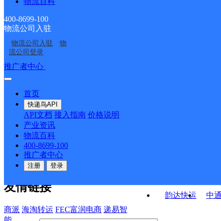
物流百科
荣成市俚岛镇合作点
威海石岛区双榜东路营
部
威海荣成市凭海西路营
荣成市成山镇合作点
ID14463
业部
400-8699-100
物流公司入驻
荣成市成山镇合作点
威海荣成市黎明南路分
业部
ID10628
物流公司入驻
物
滕家邮政支局
镆铘岛邮政支局
ID1450
公司
流公司登录
接口API
推广者中心
注册/登录
快运查询
API接口文档
FAQ/帮助文档
快递鸟
宏行中运物流
首页
API接口
DEMO下载
快递鸟API
百世快运
邦
API文档
接入指南
价格说明
关于我们
德邦快递
高
产业资讯
物流百科
华企快运
环
公司介绍
企业动态
联系我们
法律声
400-8699-100
京东快运
聚
明
合作伙伴
快递鸟接口服务协议
用
推广者中心
户隐私政策
速佳达快运
注册
登录
易达快运
驿
友情链接
韵达快运
中
商派
海淘转运
FEC富润电商
递易智
能