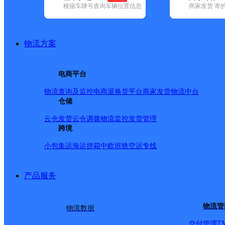
根据车牌号查询车辆位置信息
商家发货 寄
基本信息
所属快递：圆通速递
物流方案
所属区域：山东省-威海市-荣成市
网点电话：
网点地址：山东省威海市荣成市
电商平台
网点负责人：
物流查询及监控
电商退换货
平台商家发货
物流中台
仓储
派送范围
云仓发货
云仓调拨
物流监控
发货管理
跨境
市区、荣成市经济开发区
小包集运
海运拼箱
中欧班铁
空运专线
产品服务
物流管
物流数据
T
交付管理