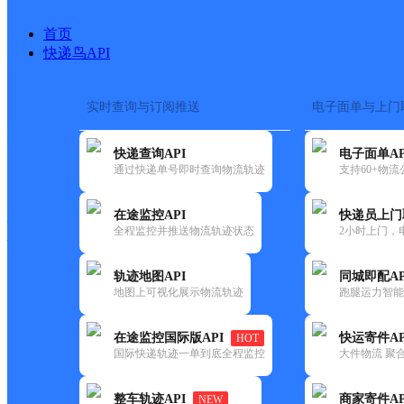
首页
快递鸟API
实时查询与订阅推送
电子面单与上门
搜索热词：
在途监控
快递查询API
电子面单AP
快递大全
快运大全
快递时效
通过快递单号即时查询物流轨迹
支持60+物
在途监控API
快递员上门
快递公司
全程监控并推送物流轨迹状态
2小时上门，
快递网点
电话大全
轨迹地图API
同城即配AP
地图上可视化展示物流轨迹
跑腿运力智能
圆通
荣成市
在途监控国际版API
快运寄件AP
HOT
速递
国际快递轨迹一单到底全程监控
大件物流 聚合
更新时间：2021-11-26 00:00:00
整车轨迹API
商家寄件AP
NEW