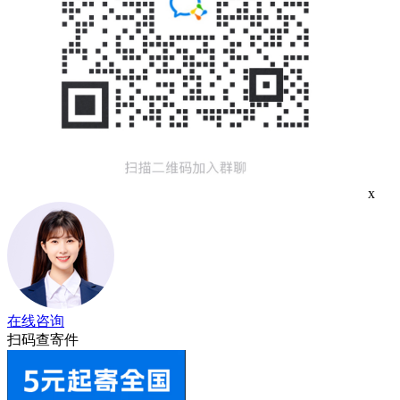
x
在线咨询
扫码查寄件