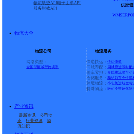
物流轨迹API
电子面单API
供应链
服务时效API
WMS
ERP
O
物流大全
物流公司
物流服务
网络类型：
快递快运：
快运
快递
全国型
区域型
跨境型
同城即配：
同城货运
即时配
整车零担：
专线物流
整车
小
仓储服务：
驿站
前置仓
快递
上一条：
义乌廿三里网点
跨境物流：
小包集运
航空货
特殊物流：
医药冷链
危化物
周边网点
产业资讯
威海石岛
山东荣成市石岛公司桃
最新资讯
公司动
山东荣成市石岛公司凤
山东荣成市石岛公司
园分部
态
行业资讯
物
流知识
威海荣成
威海荣成市成山镇营业
凰分部