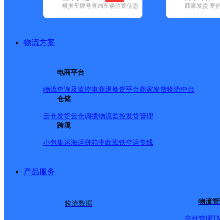
根据车牌号查询车辆位置信息
商家发货 寄
基本信息
所属快递：顺丰速运
物流方案
所属区域：湖南省-湘西土家族苗族自治州-吉首市
网点电话：
网点地址：新城花园承福阁101
电商平台
网点负责人：
物流查询及监控
电商退换货
平台商家发货
物流中台
仓储
派送范围
云仓发货
云仓调拨
物流监控
发货管理
跨境
全境
小包集运
海运拼箱
中欧班铁
空运专线
产品服务
物流管
物流数据
T
交付管理