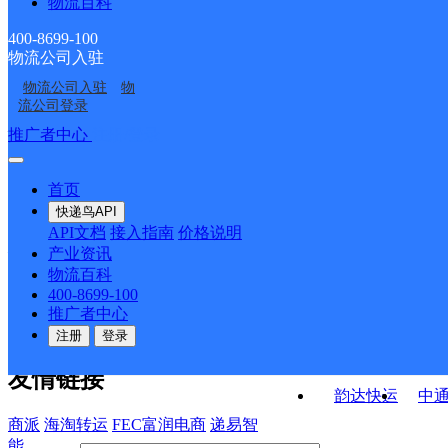
物流百科
吉首市矮寨镇合作点
湘西吉首乾州经开区营
学沙子坳校区分部
部
吉首市马颈坳镇合作点
吉首市马颈坳镇合作点
ID12176
业部
400-8699-100
物流公司入驻
UH湘西吉首
湘西泸溪县
ID3918
ID12177
物流公司入驻
物
吉首市峒河街道合作点
吉首市镇溪街道合作点
流公司登录
ID10010
ID16059
接口API
推广者中心
注册/登录
快运查询
API接口文档
FAQ/帮助文档
快递鸟
宏行中运物流
首页
API接口
DEMO下载
快递鸟API
百世快运
邦
API文档
接入指南
价格说明
关于我们
德邦快递
高
产业资讯
物流百科
华企快运
环
公司介绍
企业动态
联系我们
法律声
400-8699-100
京东快运
聚
明
合作伙伴
快递鸟接口服务协议
用
推广者中心
户隐私政策
速佳达快运
注册
登录
易达快运
驿
友情链接
韵达快运
中
商派
海淘转运
FEC富润电商
递易智
能