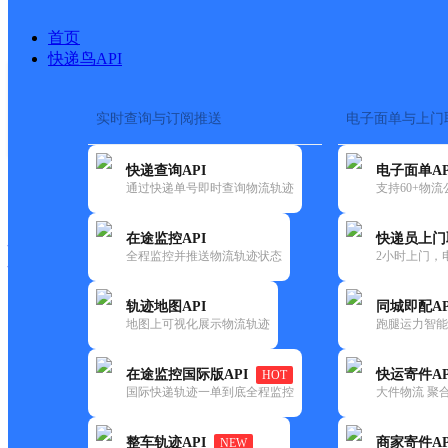
首页
快递鸟API
实时查询与订阅推送
电子面单与上门
搜索热词：
在途监控
快递查询API
电子面单AP
快递大全
快运大全
快递时效
通过快递单号即时查询物流轨迹
支持60+物
在途监控API
快递员上门
快递公司
全程监控并推送物流轨迹状态
2小时上门，
快递网点
电话大全
轨迹地图API
同城即配AP
地图上可视化展示物流轨迹
跑腿运力智能
顺丰
柒陆捌便利店
在途监控国际版API
快运寄件AP
HOT
速运
国际快递轨迹一单到底全程监控
大件物流 聚合
更新时间：2021-11-26 00:00:00
整车轨迹API
商家寄件AP
NEW