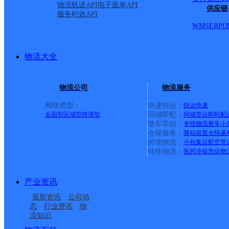
物流轨迹API
电子面单API
供应链
服务时效API
WMS
ERP
O
物流大全
物流公司
物流服务
网络类型：
快递快运：
快运
快递
全国型
区域型
跨境型
同城即配：
同城货运
即时配
整车零担：
专线物流
整车
小
仓储服务：
驿站
前置仓
快递
上一条：
义乌廿三里网点
跨境物流：
小包集运
航空货
特殊物流：
医药冷链
危化物
周边网点
产业资讯
吉首
湖南吉首市公司桂花垅
最新资讯
公司动
湖南吉首市公司世纪大
湖南吉首市公司乾州街
分部
态
行业资讯
物
流知识
湖南吉首市公司吉首大
湘西吉首市大田湾营业
道便民服务站
便民寄存点