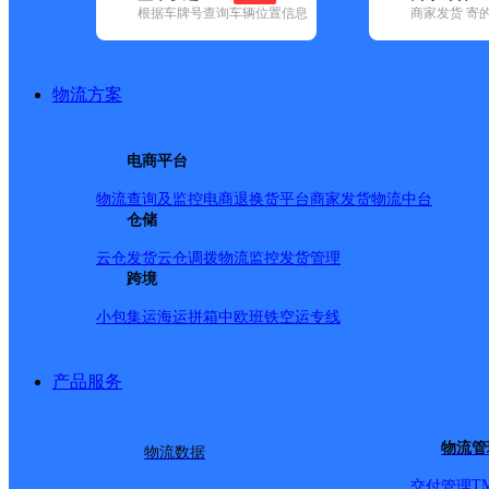
根据车牌号查询车辆位置信息
商家发货 寄
基本信息
所属快递：邮政国内
物流方案
所属区域：湖南省-湘西土家族苗族自治州-凤凰县
网点电话：
网点地址：湖南省湘西土家族苗族自治州凤凰县新场镇茨
电商平台
网点负责人：
物流查询及监控
电商退换货
平台商家发货
物流中台
仓储
派送范围
云仓发货
云仓调拨
物流监控
发货管理
跨境
-
小包集运
海运拼箱
中欧班铁
空运专线
产品服务
物流管
物流数据
T
交付管理