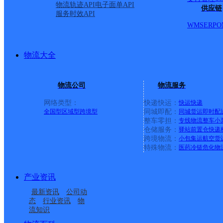
物流轨迹API
电子面单API
供应链
服务时效API
WMS
ERP
O
物流大全
物流公司
物流服务
网络类型：
快递快运：
快运
快递
全国型
区域型
跨境型
同城即配：
同城货运
即时配
整车零担：
专线物流
整车
小
仓储服务：
驿站
前置仓
快递
上一条：
中国邮政集团有限公司新疆维吾尔自治区叶城县乌
跨境物流：
小包集运
航空货
特殊物流：
医药冷链
危化物
周边网点
产业资讯
湖南省凤凰县公司土桥
湖南凤凰县公司
最新资讯
公司动
凤凰县腊尔山镇合作点
凤凰县木江坪镇合作点
垅分部
态
行业资讯
物
流知识
凤凰县柳薄乡合作点
凤凰县吉信镇合作点
ID8007
ID13233