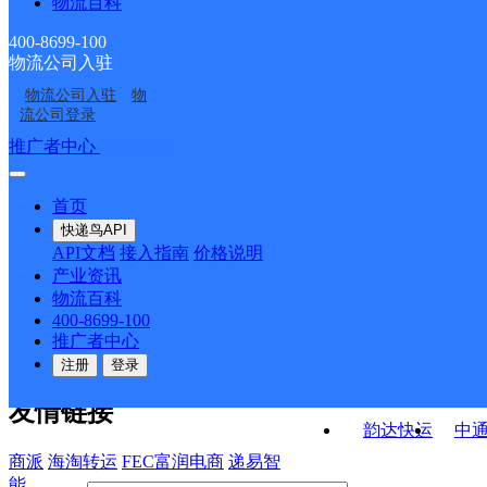
物流百科
凤凰县茶田镇合作点
凤凰县千工坪镇合作点
ID9628
ID8282
凤凰县林峰乡合作点
凤凰县木江坪镇合作点
ID9681
ID8087
400-8699-100
物流公司入驻
凤凰县都里乡合作点
凤凰县三拱桥乡合作点
ID8056
ID8060
物流公司入驻
物
凤凰县水打田乡合作点
凤凰县木里乡合作点
ID9677
ID16040
流公司登录
ID10434
ID10428
接口API
推广者中心
注册/登录
快运查询
API接口文档
FAQ/帮助文档
快递鸟
宏行中运物流
首页
API接口
DEMO下载
快递鸟API
百世快运
邦
API文档
接入指南
价格说明
关于我们
德邦快递
高
产业资讯
物流百科
华企快运
环
公司介绍
企业动态
联系我们
法律声
400-8699-100
京东快运
聚
明
合作伙伴
快递鸟接口服务协议
用
推广者中心
户隐私政策
速佳达快运
注册
登录
易达快运
驿
友情链接
韵达快运
中
商派
海淘转运
FEC富润电商
递易智
能