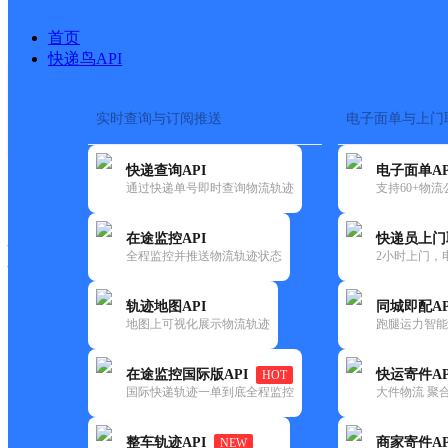
首页
快递鸟API
实时查询与订阅推送
电子面单与上门
搜索热词：
在途监控
快递查询API
电子面单AP
快递大全
快运大全
快递时效
通过快递单号即时查询物流轨迹
支持60+物
在途监控API
快递员上门
快递公司
全程监控并推送物流轨迹状态
2小时上门，
快递网点
电话大全
轨迹地图API
同城即配AP
地图上可视化展示物流轨迹
跑腿运力智能
邮政
茨岩邮政所
在途监控国际版API
快运寄件AP
HOT
国内
国际快递轨迹一单到底全程监控
大件物流 聚合
更新时间：2021-12-03 00:00:00
整车轨迹API
商家寄件AP
NEW