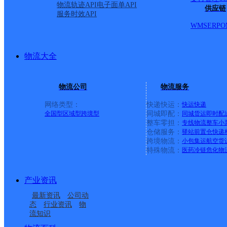
物流轨迹API
电子面单API
供应链
服务时效API
WMS
ERP
O
物流大全
物流公司
物流服务
网络类型：
快递快运：
快运
快递
全国型
区域型
跨境型
同城即配：
同城货运
即时配
整车零担：
专线物流
整车
小
仓储服务：
驿站
前置仓
快递
上一条：
中国邮政集团有限公司新疆维吾尔自治区叶城县乌
跨境物流：
小包集运
航空货
特殊物流：
医药冷链
危化物
周边网点
产业资讯
红河县
云南红河县公司
最新资讯
公司动
红河县迤萨镇合作点
红河县浪堤镇合作点
态
行业资讯
物
流知识
红河县阿扎河乡合作点
跑马路邮政所
ID2638
ID2023