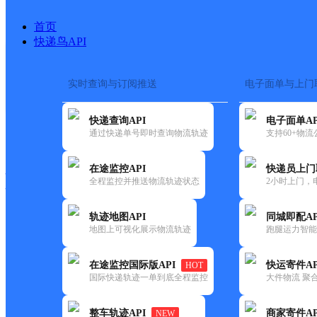
首页
快递鸟API
实时查询与订阅推送
电子面单与上门
搜索热词：
在途监控
快递查询API
电子面单AP
快递大全
快运大全
快递时效
通过快递单号即时查询物流轨迹
支持60+物
在途监控API
快递员上门
快递公司
全程监控并推送物流轨迹状态
2小时上门，
快递网点
电话大全
轨迹地图API
同城即配AP
地图上可视化展示物流轨迹
跑腿运力智能
邮政
垤玛邮政所
在途监控国际版API
快运寄件AP
HOT
国内
国际快递轨迹一单到底全程监控
大件物流 聚合
更新时间：2021-12-03 00:00:00
整车轨迹API
商家寄件AP
NEW