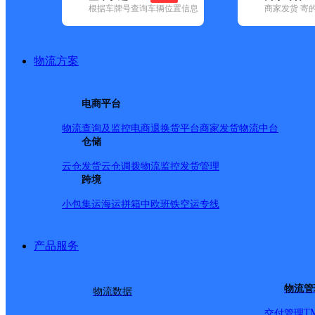
根据车牌号查询车辆位置信息
商家发货 寄
基本信息
所属快递：邮政国内
物流方案
所属区域：云南省-红河哈尼族彝族自治州-红河县
网点电话：
网点地址：红河县垤玛乡正街
电商平台
网点负责人：
物流查询及监控
电商退换货
平台商家发货
物流中台
仓储
派送范围
云仓发货
云仓调拨
物流监控
发货管理
跨境
-
小包集运
海运拼箱
中欧班铁
空运专线
产品服务
物流管
物流数据
T
交付管理