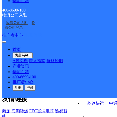
物流百科
羊街邮政所
车古邮政所
ID2026
石头寨邮政所
阿扎河邮政所
400-8699-100
物流公司入驻
宝华邮政所
甲寅邮政所
物流公司入驻
物
三村邮政所
乐育邮政所
流公司登录
接口API
推广者中心
注册/登录
快运查询
API接口文档
FAQ/帮助文档
快递鸟
宏行中运物流
首页
API接口
DEMO下载
快递鸟API
百世快运
邦
API文档
接入指南
价格说明
关于我们
德邦快递
高
产业资讯
物流百科
华企快运
环
公司介绍
企业动态
联系我们
法律声
400-8699-100
京东快运
聚
明
合作伙伴
快递鸟接口服务协议
用
推广者中心
户隐私政策
速佳达快运
注册
登录
易达快运
驿
友情链接
韵达快运
中
商派
海淘转运
FEC富润电商
递易智
能