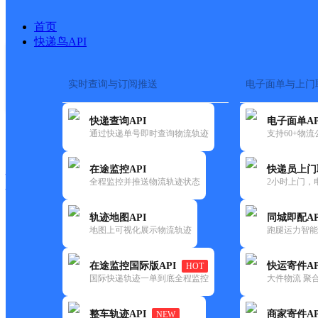
首页
快递鸟API
实时查询与订阅推送
电子面单与上门
搜索热词：
快递查询API
电子面单AP
快递大全
快运大全
快递时效
通过快递单号即时查询物流轨迹
支持60+物
在途监控API
快递员上门
快递公司
全程监控并推送物流轨迹状态
2小时上门，
快递网点
电话大全
轨迹地图API
同城即配AP
地图上可视化展示物流轨迹
跑腿运力智能
极兔
丹东振安网点
在途监控国际版API
快运寄件AP
HOT
速递
国际快递轨迹一单到底全程监控
大件物流 聚合
更新时间：2021-11-26 00:00:00
整车轨迹API
商家寄件AP
NEW