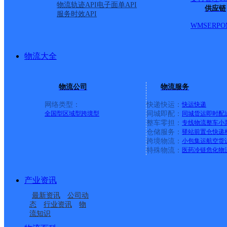
物流轨迹API
电子面单API
供应链
服务时效API
WMS
ERP
O
物流大全
物流公司
物流服务
网络类型：
快递快运：
快运
快递
全国型
区域型
跨境型
同城即配：
同城货运
即时配
整车零担：
专线物流
整车
小
仓储服务：
驿站
前置仓
快递
上一条：
横岗园山
跨境物流：
小包集运
航空货
特殊物流：
医药冷链
危化物
周边网点
产业资讯
江西黎川县公司
江西黎川县公司陶瓷工
最新资讯
公司动
江西黎川县公司
黎川县熊村镇合作点
业园区服务部
态
行业资讯
物
流知识
黎川县德胜企业集团合
抚州黎川县日峰镇营业
ID10274