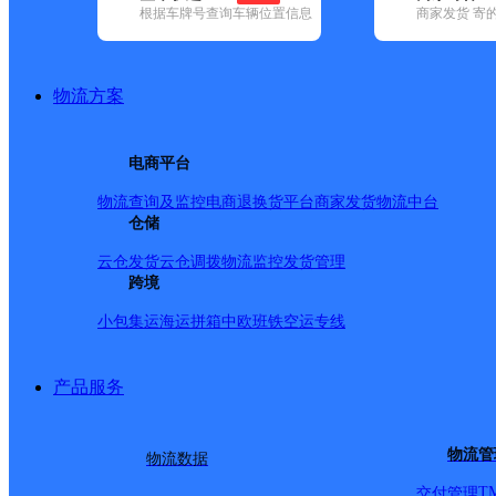
根据车牌号查询车辆位置信息
商家发货 寄
基本信息
所属快递：德邦快递
物流方案
所属区域：江西省-抚州市-黎川县
网点电话：
网点地址：江西省抚州市黎川县樟溪乡潭溪卫生所对面
电商平台
网点负责人：
物流查询及监控
电商退换货
平台商家发货
物流中台
仓储
派送范围
云仓发货
云仓调拨
物流监控
发货管理
跨境
-
小包集运
海运拼箱
中欧班铁
空运专线
产品服务
物流管
物流数据
T
交付管理