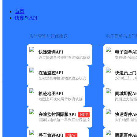
首页
快递鸟API
实时查询与订阅推送
电子面单与上门
搜索热词：
在途监控
快递查询API
电子面单AP
快递大全
快运大全
快递时效
通过快递单号即时查询物流轨迹
支持60+物
在途监控API
快递员上门
快递公司
全程监控并推送物流轨迹状态
2小时上门，
快递网点
电话大全
轨迹地图API
同城即配AP
地图上可视化展示物流轨迹
跑腿运力智能
德邦
黎川县樟溪乡合作点ID9773
在途监控国际版API
快运寄件AP
HOT
快递
国际快递轨迹一单到底全程监控
大件物流 聚合
更新时间：2022-07-12 00:00:00
整车轨迹API
商家寄件AP
NEW