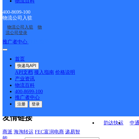
物流百科
黎川县厚村乡合作点
黎川县华山垦殖场合作
作点ID11337
部
黎川县西城乡合作点
黎川县洵口镇合作点
ID10432
点ID10343
400-8699-100
物流公司入驻
熊村邮政所
东城邮政所
ID3537
ID10966
物流公司入驻
物
德胜关邮政所
西城邮政所
流公司登录
接口API
推广者中心
注册/登录
快运查询
API接口文档
FAQ/帮助文档
快递鸟
宏行中运物流
首页
API接口
DEMO下载
快递鸟API
百世快运
邦
API文档
接入指南
价格说明
关于我们
德邦快递
高
产业资讯
物流百科
华企快运
环
公司介绍
企业动态
联系我们
法律声
400-8699-100
京东快运
聚
明
合作伙伴
快递鸟接口服务协议
用
推广者中心
户隐私政策
速佳达快运
注册
登录
易达快运
驿
友情链接
韵达快运
中
商派
海淘转运
FEC富润电商
递易智
能