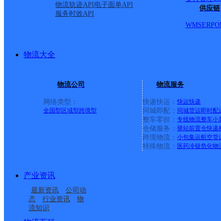
物流轨迹API
电子面单API
供应链
服务时效API
WMS
ERP
O
物流大全
物流公司
物流服务
网络类型：
快递快运：
快运
快递
全国型
区域型
跨境型
同城即配：
同城货运
即时配
整车零担：
专线物流
整车
小
仓储服务：
驿站
前置仓
快递
上一条：
中国邮政集团有限公司新疆维吾尔自治区叶城县乌
跨境物流：
小包集运
航空货
特殊物流：
医药冷链
危化物
周边网点
产业资讯
吉首
湖南吉首市公司桂花垅
最新资讯
公司动
湖南吉首市公司世纪大
湖南吉首市公司乾州街
分部
态
行业资讯
物
流知识
湖南吉首市公司吉首大
湘西吉首市大田湾营业
道便民服务站
便民寄存点