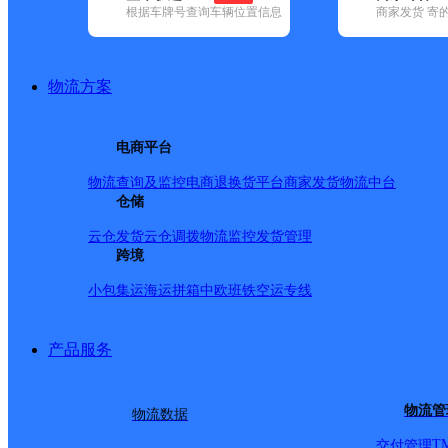
根据车牌号查询车辆位置信息
商家发货 寄
基本信息
所属快递：邮政国内
物流方案
所属区域：湖南省-湘西土家族苗族自治州-吉首市
网点电话：
网点地址：湖南省吉首永顺对山乡对山村
电商平台
网点负责人：
物流查询及监控
电商退换货
平台商家发货
物流中台
仓储
派送范围
云仓发货
云仓调拨
物流监控
发货管理
跨境
-
小包集运
海运拼箱
中欧班铁
空运专线
产品服务
物流管
物流数据
T
交付管理