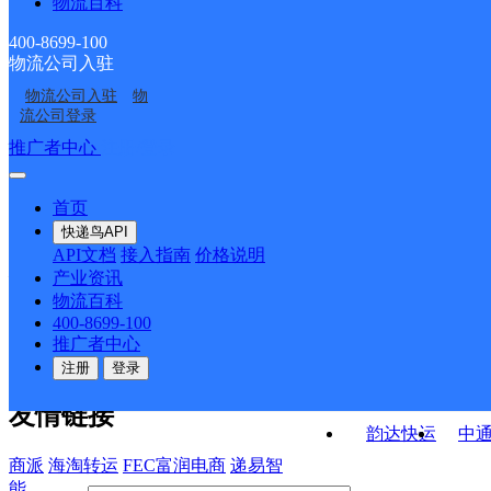
物流百科
吉首市矮寨镇合作点
湘西吉首乾州经开区营
学沙子坳校区分部
部
吉首市马颈坳镇合作点
吉首市马颈坳镇合作点
ID12176
业部
400-8699-100
物流公司入驻
UH湘西吉首
湘西泸溪县
ID3918
ID12177
物流公司入驻
物
吉首市峒河街道合作点
吉首市镇溪街道合作点
流公司登录
ID10010
ID16059
接口API
推广者中心
注册/登录
快运查询
API接口文档
FAQ/帮助文档
快递鸟
宏行中运物流
首页
API接口
DEMO下载
快递鸟API
百世快运
邦
API文档
接入指南
价格说明
关于我们
德邦快递
高
产业资讯
物流百科
华企快运
环
公司介绍
企业动态
联系我们
法律声
400-8699-100
京东快运
聚
明
合作伙伴
快递鸟接口服务协议
用
推广者中心
户隐私政策
速佳达快运
注册
登录
易达快运
驿
友情链接
韵达快运
中
商派
海淘转运
FEC富润电商
递易智
能