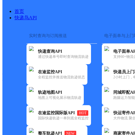
首页
快递鸟API
实时查询与订阅推送
电子面单与上门
搜索热词：
在途监控
快递查询API
电子面单AP
快递大全
快运大全
快递时效
通过快递单号即时查询物流轨迹
支持60+物
在途监控API
快递员上门
快递公司
全程监控并推送物流轨迹状态
2小时上门，
快递网点
电话大全
轨迹地图API
同城即配AP
地图上可视化展示物流轨迹
跑腿运力智能
邮政
对山邮政所
在途监控国际版API
快运寄件AP
HOT
国内
国际快递轨迹一单到底全程监控
大件物流 聚合
更新时间：2021-12-03 00:00:00
整车轨迹API
商家寄件AP
NEW