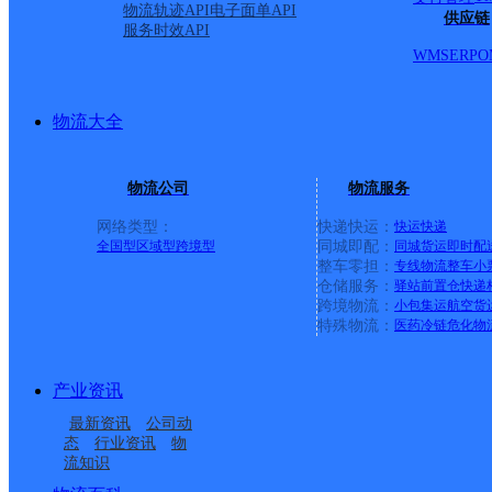
物流轨迹API
电子面单API
供应链
服务时效API
WMS
ERP
O
物流大全
物流公司
物流服务
网络类型：
快递快运：
快运
快递
全国型
区域型
跨境型
同城即配：
同城货运
即时配
整车零担：
专线物流
整车
小
仓储服务：
驿站
前置仓
快递
上一条：
横岗园山
跨境物流：
小包集运
航空货
特殊物流：
医药冷链
危化物
周边网点
产业资讯
安徽蚌埠新城区公司
安徽主城区公司蚌埠光
最新资讯
公司动
安徽主城区公司蚌埠滨
UH蚌埠蚌山区
彩服务部
态
行业资讯
物
流知识
安徽蚌埠万达公司
前进邮政所
湖新区服务部