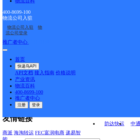
物流百科
光彩邮政所
爱国邮政所
糖糖百货潘安娇
蚌埠蚌山区三部
400-8699-100
物流公司入驻
蚌埠市龙子湖区杨根强
蚌埠大学城
物流公司入驻
物
蚌埠禹会区二部
蚌埠宝龙广场分部
果蔬店杨根强
流公司登录
接口API
推广者中心
注册/登录
快运查询
API接口文档
FAQ/帮助文档
快递鸟
宏行中运物流
首页
API接口
DEMO下载
快递鸟API
百世快运
邦
API文档
接入指南
价格说明
关于我们
德邦快递
高
产业资讯
物流百科
华企快运
环
公司介绍
企业动态
联系我们
法律声
400-8699-100
京东快运
聚
明
合作伙伴
快递鸟接口服务协议
用
推广者中心
户隐私政策
速佳达快运
注册
登录
易达快运
驿
友情链接
韵达快运
中
商派
海淘转运
FEC富润电商
递易智
能