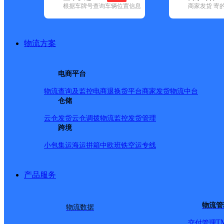
根据车牌号查询车辆位置信息
商家发货 寄
基本信息
所属快递：德邦快递
物流方案
所属区域：安徽省-蚌埠市-蚌山区
网点电话：
网点地址：迎宾大道1324号
电商平台
网点负责人：
物流查询及监控
电商退换货
平台商家发货
物流中台
仓储
派送范围
云仓发货
云仓调拨
物流监控
发货管理
跨境
-
小包集运
海运拼箱
中欧班铁
空运专线
产品服务
物流管
物流数据
T
交付管理