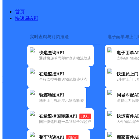
首页
快递鸟API
实时查询与订阅推送
电子面单与上门
搜索热词：
在途监控
快递查询API
电子面单AP
快递大全
快运大全
快递时效
通过快递单号即时查询物流轨迹
支持60+物
在途监控API
快递员上门
快递公司
全程监控并推送物流轨迹状态
2小时上门，
快递网点
电话大全
轨迹地图API
同城即配AP
地图上可视化展示物流轨迹
跑腿运力智能
德邦
蚌埠蚌山区迎宾大道营业部
在途监控国际版API
快运寄件AP
HOT
快递
国际快递轨迹一单到底全程监控
大件物流 聚合
更新时间：2022-07-12 00:00:00
整车轨迹API
商家寄件AP
NEW