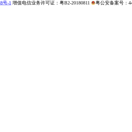
28号-1
增值电信业务许可证：粤B2-20180811
粤公安备案号：4403