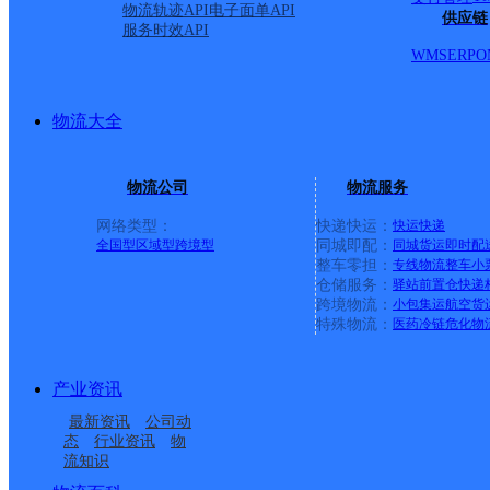
物流轨迹API
电子面单API
供应链
服务时效API
WMS
ERP
O
物流大全
物流公司
物流服务
网络类型：
快递快运：
快运
快递
全国型
区域型
跨境型
同城即配：
同城货运
即时配
整车零担：
专线物流
整车
小
仓储服务：
驿站
前置仓
快递
上一条：
中国邮政集团有限公司新疆维吾尔自治区叶城县乌
跨境物流：
小包集运
航空货
特殊物流：
医药冷链
危化物
周边网点
产业资讯
湖南永顺县公司
吉首永顺县
最新资讯
公司动
湖南永顺公司
吉首永顺县
态
行业资讯
物
流知识
湘西永顺县营业部
万坪邮政支局