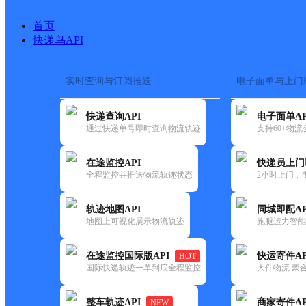
首页
快递鸟API
实时查询与订阅推送
电子面单与上门
搜索热词：
在途监控
快递查询API
电子面单AP
快递大全
快运大全
快递时效
通过快递单号即时查询物流轨迹
支持60+物
在途监控API
快递员上门
快递公司
全程监控并推送物流轨迹状态
2小时上门，
快递网点
电话大全
轨迹地图API
同城即配AP
地图上可视化展示物流轨迹
跑腿运力智能
邮政
芙蓉镇邮政支局
在途监控国际版API
快运寄件AP
HOT
国内
国际快递轨迹一单到底全程监控
大件物流 聚合
更新时间：2021-12-03 00:00:00
整车轨迹API
商家寄件AP
NEW