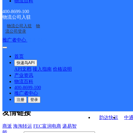
物流百科
青坪邮政所
勺哈邮政所
砂坝邮政支局
首车邮政支局
400-8699-100
物流公司入驻
长官邮政支局
石堤邮政支局
物流公司入驻
物
泽家邮政支局
塔卧邮政支局
流公司登录
接口API
推广者中心
注册/登录
快运查询
API接口文档
FAQ/帮助文档
快递鸟
宏行中运物流
首页
API接口
DEMO下载
快递鸟API
百世快运
邦
API文档
接入指南
价格说明
关于我们
德邦快递
高
产业资讯
物流百科
华企快运
环
公司介绍
企业动态
联系我们
法律声
400-8699-100
京东快运
聚
明
合作伙伴
快递鸟接口服务协议
用
推广者中心
户隐私政策
速佳达快运
注册
登录
易达快运
驿
友情链接
韵达快运
中
商派
海淘转运
FEC富润电商
递易智
能