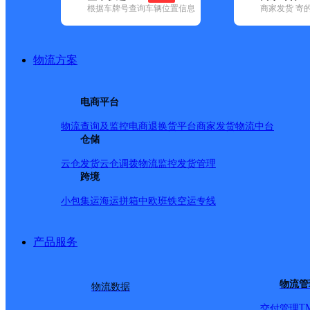
根据车牌号查询车辆位置信息
商家发货 寄
基本信息
所属快递：邮政国内
物流方案
所属区域：湖南省-湘西土家族苗族自治州-永顺县
网点电话：
网点地址：永顺县芙蓉镇商合街
电商平台
网点负责人：
物流查询及监控
电商退换货
平台商家发货
物流中台
仓储
派送范围
云仓发货
云仓调拨
物流监控
发货管理
跨境
-
小包集运
海运拼箱
中欧班铁
空运专线
产品服务
物流管
物流数据
T
交付管理