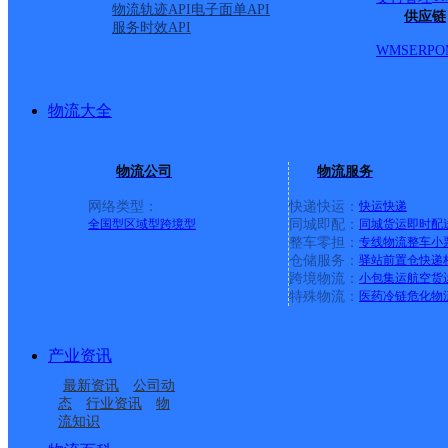
物流轨迹API
电子面单API
供应链
服务时效API
WMS
ERP
O
物流大全
物流公司
物流服务
网络类型：
快递快运：
快运
快递
全国型
区域型
跨境型
同城即配：
同城货运
即时配
整车零担：
专线物流
整车
小
仓储服务：
驿站
前置仓
快递
上一条：
义乌廿三里网点
跨境物流：
小包集运
航空货
特殊物流：
医药冷链
危化物
周边网点
产业资讯
辽宁本溪公司南芬分部
南芬区思山岭街道合作
最新资讯
公司动
本溪市南芬区营业部
峪明路邮政支局
点ID9407
态
行业资讯
物
流知识
南芬邮政支局
赵家堡邮政支局