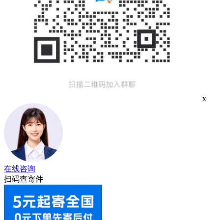
x
在线咨询
扫码查寄件