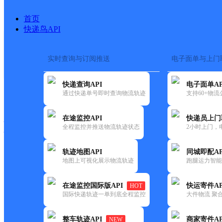
首页
快递鸟API
实时查询与订阅推送
电子面单与上门
搜索热词：
在途监控
快递查询API
电子面单AP
快递大全
快运大全
快递时效
通过快递单号即时查询物流轨迹
支持60+物
在途监控API
快递员上门
快递公司
全程监控并推送物流轨迹状态
2小时上门，
快递网点
电话大全
轨迹地图API
同城即配AP
地图上可视化展示物流轨迹
跑腿运力智能
顺丰
下马塘快递超市共配驿站
在途监控国际版API
快运寄件AP
HOT
速运
国际快递轨迹一单到底全程监控
大件物流 聚合
更新时间：2021-11-26 00:00:00
整车轨迹API
商家寄件AP
NEW