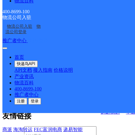
物流百科
南芬营业站
本溪南芬网点
南芬区
400-8699-100
物流公司入驻
决方案
物流公司入驻
物
流公司登录
快运查询
接口API
推广者中心
注册/登录
宏行中运物流
API接口文档
FAQ/帮助文档
快递鸟
首页
百世快运
邦
API接口
DEMO下载
快递鸟API
德邦快递
高
API文档
接入指南
价格说明
关于我们
华企快运
环
产业资讯
物流百科
京东快运
聚
400-8699-100
公司介绍
企业动态
联系我们
法律声
速佳达快运
推广者中心
明
合作伙伴
快递鸟接口服务协议
用
注册
登录
户隐私政策
易达快运
驿
韵达快运
中
友情链接
商派
海淘转运
FEC富润电商
递易智能