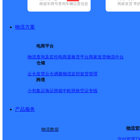
根据车牌号查询车辆位置信息
商家发货 寄
基本信息
所属快递：顺丰速运
物流方案
所属区域：辽宁省-本溪市-南芬区
网点电话：
网点地址：辽宁省 本溪市 南芬区 下马塘街道下马塘一条街
电商平台
网点负责人：
物流查询及监控
电商退换货
平台商家发货
物流中台
仓储
派送范围
云仓发货
云仓调拨
物流监控
发货管理
跨境
全境
小包集运
海运拼箱
中欧班铁
空运专线
产品服务
物流管
物流数据
T
交付管理