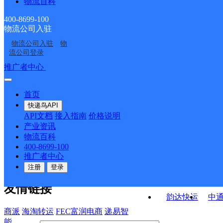
物流百科
吉林白城公司工业园区
白城
部
民服务站分部
吉林白城公司新城区分
吉林白城公司
碧桂园分部
400-8699-100
物流公司入驻
白城洮北区瑞光北街营
白城洮北区森昊物流园
部
物流公司入驻
物
洮北区西郊街道合作点
白城洮北区德顺乡营业
业部
营业部
流公司登录
ID16269
部
接口API
推广者中心
注册/登录
快运查询
API接口文档
FAQ/帮助文档
快递鸟
宏行中运物流
首页
API接口
DEMO下载
快递鸟API
百世快运
邦
API文档
接入指南
价格说明
关于我们
德邦快递
高
产业资讯
物流百科
华企快运
环
公司介绍
企业动态
联系我们
法律声
400-8699-100
京东快运
聚
明
合作伙伴
快递鸟接口服务协议
用
推广者中心
户隐私政策
速佳达快运
注册
登录
易达快运
驿
友情链接
韵达快运
中
商派
海淘转运
FEC富润电商
递易智
能