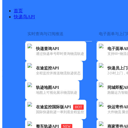
首页
快递鸟API
实时查询与订阅推送
电子面单与上门
搜索热词：
在途监控
快递查询API
电子面单AP
快递大全
快运大全
快递时效
通过快递单号即时查询物流轨迹
支持60+物
在途监控API
快递员上门
快递公司
全程监控并推送物流轨迹状态
2小时上门，
快递网点
电话大全
轨迹地图API
同城即配AP
地图上可视化展示物流轨迹
跑腿运力智能
顺丰
中兴东大路677门市
在途监控国际版API
快运寄件AP
HOT
速运
国际快递轨迹一单到底全程监控
大件物流 聚合
更新时间：2021-11-26 00:00:00
整车轨迹API
商家寄件AP
NEW