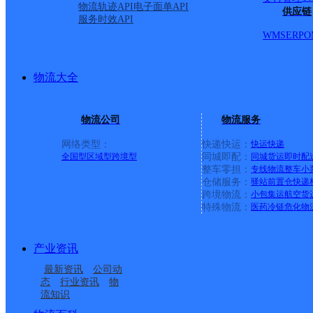
物流轨迹API
电子面单API
供应链
服务时效API
WMS
ERP
O
物流大全
物流公司
物流服务
网络类型：
快递快运：
快运
快递
全国型
区域型
跨境型
同城即配：
同城货运
即时配
整车零担：
专线物流
整车
小
仓储服务：
驿站
前置仓
快递
上一条：
义乌廿三里网点
跨境物流：
小包集运
航空货
特殊物流：
医药冷链
危化物
周边网点
产业资讯
吉林白城公司开发区分
吉林白城公司明珠分部
最新资讯
公司动
吉林白城公司平台镇分
吉林白城公司洮河镇分
部
态
行业资讯
物
流知识
吉林白城公司胜利区分
吉林白城公司岭下镇便
部
部