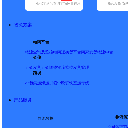
根据车牌号查询车辆位置信息
商家发货 寄
基本信息
所属快递：顺丰速运
物流方案
所属区域：吉林省-白城市-洮北区
网点电话：
网点地址：洮北区海明街道中兴东大路67-7门市
电商平台
网点负责人：
物流查询及监控
电商退换货
平台商家发货
物流中台
仓储
派送范围
云仓发货
云仓调拨
物流监控
发货管理
跨境
全境
小包集运
海运拼箱
中欧班铁
空运专线
产品服务
物流管
物流数据
T
交付管理