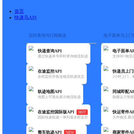
首页
快递鸟API
实时查询与订阅推送
电子面单与上门
搜索热词：
在途监控
快递查询API
电子面单AP
快递大全
快运大全
快递时效
通过快递单号即时查询物流轨迹
支持60+物
在途监控API
快递员上门
快递公司
全程监控并推送物流轨迹状态
2小时上门，
快递网点
电话大全
轨迹地图API
同城即配AP
地图上可视化展示物流轨迹
跑腿运力智能
邮政
天子山邮政所
在途监控国际版API
快运寄件AP
HOT
国内
国际快递轨迹一单到底全程监控
大件物流 聚合
更新时间：2021-12-03 00:00:00
整车轨迹API
商家寄件AP
NEW