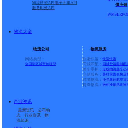
物流轨迹API
电子面单API
供应链
服务时效API
WMS
ERP
O
物流大全
物流公司
物流服务
网络类型：
快递快运：
快运
快递
全国型
区域型
跨境型
同城即配：
同城货运
即时配
整车零担：
专线物流
整车
小
仓储服务：
驿站
前置仓
快递
上一条：
中国邮政集团有限公司新疆维吾尔自治区叶城县乌
跨境物流：
小包集运
航空货
特殊物流：
医药冷链
危化物
周边网点
产业资讯
湖南张家界公司武陵源
张家界武陵源区营业部
最新资讯
公司动
武陵源区中湖乡合作点
湖南武陵源公司
区分部
态
行业资讯
物
流知识
武陵源区协合乡合作点
武陵源区张家界国家森
ID4418