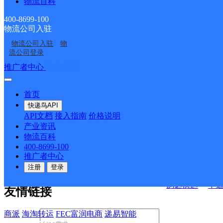
物流百科
大桥路邮政支局
索溪峪邮政支局
ID10138
林公园管理处合作点
协合邮政所
航院营业厅
ID10992
400-8699-100
物流公司入驻
航校收发室顺丰窗口
澜庭快递超市
决方案
物流公司入驻
物
流公司登录
快运查询
接口API
推广者中心
注册/登录
宏行中运物流
API接口文档
FAQ/帮助文档
快递鸟
首页
百世快运
邦
API接口
DEMO下载
快递鸟API
德邦快递
高
API文档
接入指南
价格说明
关于我们
华企快运
环
产业资讯
物流百科
京东快运
聚
400-8699-100
公司介绍
企业动态
联系我们
法律声
速佳达快运
推广者中心
明
合作伙伴
快递鸟接口服务协议
用
注册
登录
户隐私政策
易达快运
驿
韵达快运
中
友情链接
商派
海淘转运
FEC富润电商
递易智能