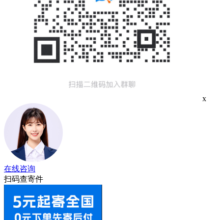
x
在线咨询
扫码查寄件