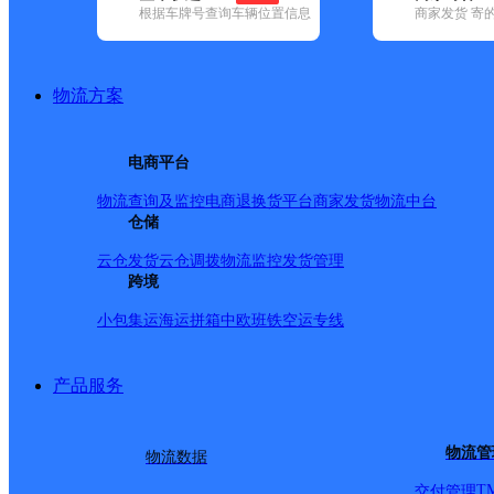
根据车牌号查询车辆位置信息
商家发货 寄
基本信息
所属快递：邮政国内
物流方案
所属区域：湖南省-张家界市-武陵源区
网点电话：
网点地址：湖南省张家界市武陵源区天子山镇
电商平台
网点负责人：
物流查询及监控
电商退换货
平台商家发货
物流中台
仓储
派送范围
云仓发货
云仓调拨
物流监控
发货管理
跨境
-
小包集运
海运拼箱
中欧班铁
空运专线
产品服务
物流管
物流数据
T
交付管理