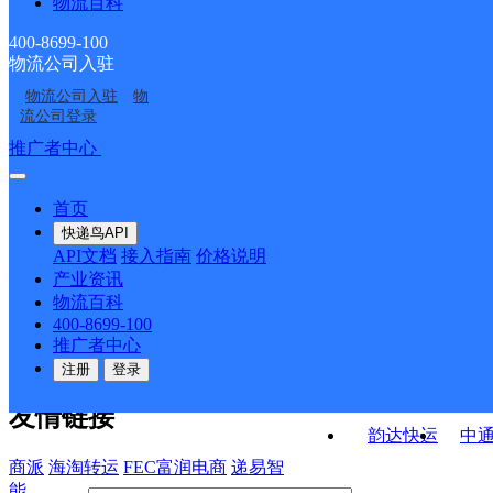
物流百科
大悟县丰店镇合作点
孝感大悟县营业部
ID7019
ID7149
大悟县河口镇合作点
大悟县城关镇合作点
ID9578
400-8699-100
物流公司入驻
大悟县宣化店镇合作点
大悟县四姑镇合作点
ID7025
ID891
物流公司入驻
物
大悟县夏店镇合作点
河口邮政支局
ID7170
ID7874
流公司登录
ID6970
接口API
推广者中心
注册/登录
快运查询
API接口文档
FAQ/帮助文档
快递鸟
宏行中运物流
首页
API接口
DEMO下载
快递鸟API
百世快运
邦
API文档
接入指南
价格说明
关于我们
德邦快递
高
产业资讯
物流百科
华企快运
环
公司介绍
企业动态
联系我们
法律声
400-8699-100
京东快运
聚
明
合作伙伴
快递鸟接口服务协议
用
推广者中心
户隐私政策
速佳达快运
注册
登录
易达快运
驿
友情链接
韵达快运
中
商派
海淘转运
FEC富润电商
递易智
能