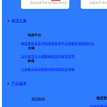
根据车牌号查询车辆位置信息
商家发货 寄
基本信息
所属快递：邮政国内
物流方案
所属区域：湖北省-孝感市-大悟县
网点电话：
网点地址：湖北省大悟县四姑镇兴盛街195号
电商平台
网点负责人：
物流查询及监控
电商退换货
平台商家发货
物流中台
仓储
派送范围
云仓发货
云仓调拨
物流监控
发货管理
跨境
-
小包集运
海运拼箱
中欧班铁
空运专线
产品服务
物流管
物流数据
T
交付管理