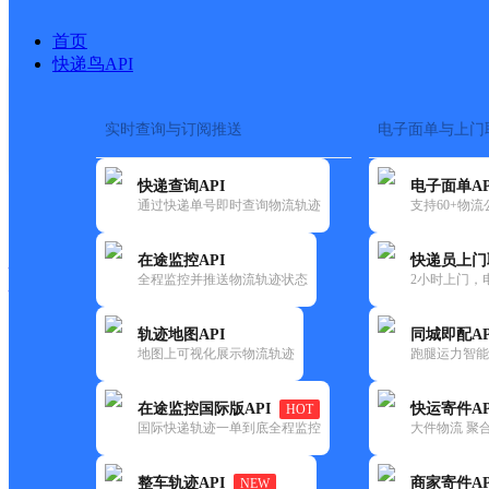
首页
快递鸟API
实时查询与订阅推送
电子面单与上门
搜索热词：
在途监控
快递查询API
电子面单AP
快递大全
快运大全
快递时效
通过快递单号即时查询物流轨迹
支持60+物
在途监控API
快递员上门
快递公司
全程监控并推送物流轨迹状态
2小时上门，
快递网点
电话大全
轨迹地图API
同城即配AP
地图上可视化展示物流轨迹
跑腿运力智能
邮政
四姑邮政支局
在途监控国际版API
快运寄件AP
HOT
国内
国际快递轨迹一单到底全程监控
大件物流 聚合
更新时间：2021-12-03 00:00:00
整车轨迹API
商家寄件AP
NEW