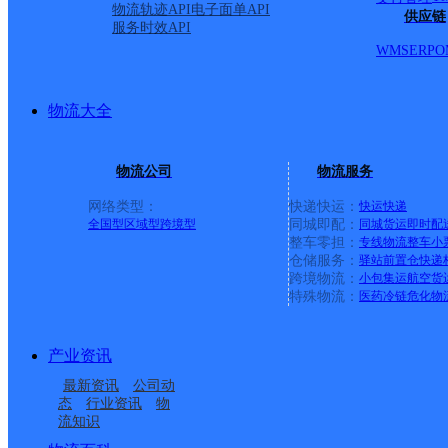
物流轨迹API
电子面单API
供应链
服务时效API
WMS
ERP
O
物流大全
物流公司
物流服务
网络类型：
快递快运：
快运
快递
全国型
区域型
跨境型
同城即配：
同城货运
即时配
整车零担：
专线物流
整车
小
仓储服务：
驿站
前置仓
快递
上一条：
中国邮政集团有限公司新疆维吾尔自治区叶城县乌
跨境物流：
小包集运
航空货
特殊物流：
医药冷链
危化物
周边网点
产业资讯
湖北新大悟县公司
孝感大悟县
最新资讯
公司动
湖北大悟公司
大悟县黄站镇合作点
态
行业资讯
物
流知识
大悟县大新镇合作点
大悟县新城镇合作点
ID8135