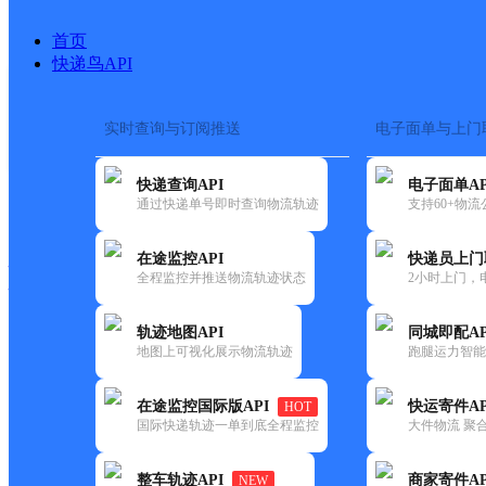
首页
快递鸟API
实时查询与订阅推送
电子面单与上门
搜索热词：
快递查询API
电子面单AP
快递大全
快运大全
快递时效
通过快递单号即时查询物流轨迹
支持60+物
在途监控API
快递员上门
快递公司
全程监控并推送物流轨迹状态
2小时上门，
快递网点
电话大全
轨迹地图API
同城即配AP
地图上可视化展示物流轨迹
跑腿运力智能
极兔
厦门湖里枋湖网点
在途监控国际版API
快运寄件AP
HOT
速递
国际快递轨迹一单到底全程监控
大件物流 聚合
更新时间：2021-11-26 00:00:00
整车轨迹API
商家寄件AP
NEW