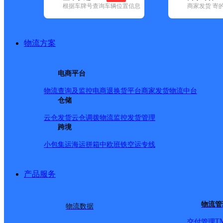
根据车牌号查询车辆位置信息
商家发货 寄
基本信息
所属快递：邮政国内
物流方案
所属区域：河南省-漯河市-郾城区
网点电话：
网点地址：漯河市郾城区李集镇李集村中段路北
电商平台
网点负责人：
物流查询及监控
电商退换货
平台商家发货
物流中台
仓储
派送范围
云仓发货
云仓调拨
物流监控
发货管理
跨境
-
小包集运
海运拼箱
中欧班铁
空运专线
产品服务
物流管
物流数据
T
交付管理