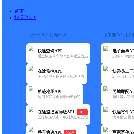
首页
快递鸟API
实时查询与订阅推送
电子面单与上门
搜索热词：
在途监控
快递查询API
电子面单AP
快递大全
快运大全
快递时效
通过快递单号即时查询物流轨迹
支持60+物
在途监控API
快递员上门
快递公司
全程监控并推送物流轨迹状态
2小时上门，
快递网点
电话大全
轨迹地图API
同城即配AP
地图上可视化展示物流轨迹
跑腿运力智能
邮政
李集邮政支局
在途监控国际版API
快运寄件AP
HOT
国内
国际快递轨迹一单到底全程监控
大件物流 聚合
更新时间：2021-12-03 00:00:00
整车轨迹API
商家寄件AP
NEW