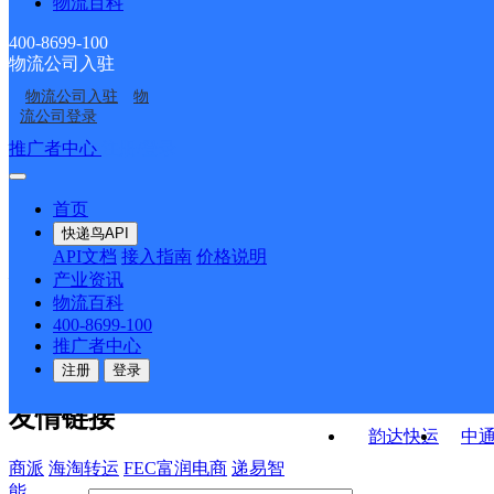
物流百科
河南漯河公司李集镇寄
河南漯河公司青河路钟
存点
存点
郾城区黑龙潭乡合作点
漯河郾城区白云山路营
存点
楼广场分部
400-8699-100
物流公司入驻
郾城区裴城镇合作点
商桥邮政支局
ID8647
业部
物流公司入驻
物
嵩山路邮政支局
泰山北路邮政支局
ID8655
流公司登录
接口API
推广者中心
注册/登录
快运查询
API接口文档
FAQ/帮助文档
快递鸟
宏行中运物流
首页
API接口
DEMO下载
快递鸟API
百世快运
邦
API文档
接入指南
价格说明
关于我们
德邦快递
高
产业资讯
物流百科
华企快运
环
公司介绍
企业动态
联系我们
法律声
400-8699-100
京东快运
聚
明
合作伙伴
快递鸟接口服务协议
用
推广者中心
户隐私政策
速佳达快运
注册
登录
易达快运
驿
友情链接
韵达快运
中
商派
海淘转运
FEC富润电商
递易智
能