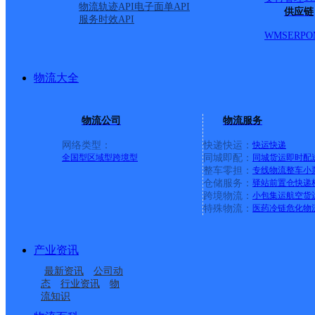
物流轨迹API
电子面单API
供应链
服务时效API
WMS
ERP
O
物流大全
物流公司
物流服务
网络类型：
快递快运：
快运
快递
全国型
区域型
跨境型
同城即配：
同城货运
即时配
整车零担：
专线物流
整车
小
仓储服务：
驿站
前置仓
快递
上一条：
中国邮政集团有限公司新疆维吾尔自治区叶城县乌
跨境物流：
小包集运
航空货
特殊物流：
医药冷链
危化物
周边网点
产业资讯
漯河
河南漯河公司黄河路华
最新资讯
公司动
河南漯河公司黄河路分
河南漯河公司黄山路寄
山美食城分部
态
行业资讯
物
流知识
河南漯河公司裴城镇寄
河南漯河公司商桥镇寄
部
存点