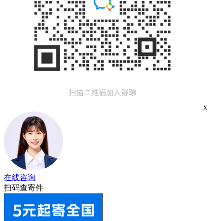
x
在线咨询
扫码查寄件