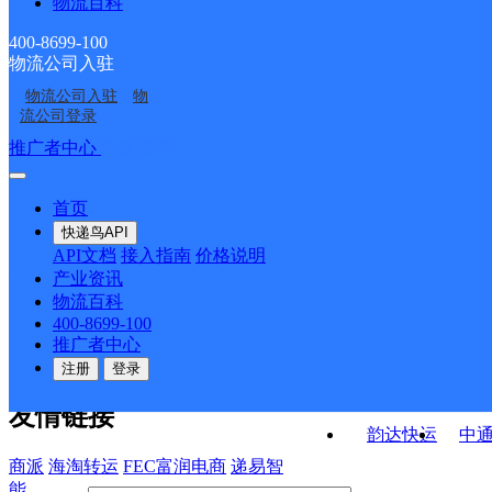
物流百科
辽宁本溪公司溪湖彩屯
辽宁本溪县公司高官镇
分部
辽宁本溪公司溪湖分部
辽宁本溪公司地工路分
彩北分部
分部
400-8699-100
物流公司入驻
辽宁本溪公司太子城分
辽宁本溪公司明山大峪
部
物流公司入驻
物
辽宁本溪公司南芬分部
辽宁本溪公司平山电信
部
分部
流公司登录
移动营业厅寄存
接口API
推广者中心
注册/登录
快运查询
API接口文档
FAQ/帮助文档
快递鸟
宏行中运物流
首页
API接口
DEMO下载
快递鸟API
百世快运
邦
API文档
接入指南
价格说明
关于我们
德邦快递
高
产业资讯
物流百科
华企快运
环
公司介绍
企业动态
联系我们
法律声
400-8699-100
京东快运
聚
明
合作伙伴
快递鸟接口服务协议
用
推广者中心
户隐私政策
速佳达快运
注册
登录
易达快运
驿
友情链接
韵达快运
中
商派
海淘转运
FEC富润电商
递易智
能