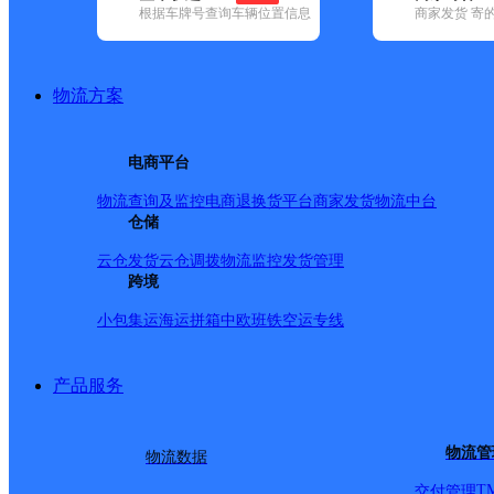
根据车牌号查询车辆位置信息
商家发货 寄
基本信息
所属快递：圆通速递
物流方案
所属区域：辽宁省-本溪市
网点电话：
网点地址：辽宁省本溪市本溪县连山关镇
电商平台
网点负责人：
物流查询及监控
电商退换货
平台商家发货
物流中台
仓储
派送范围
云仓发货
云仓调拨
物流监控
发货管理
跨境
?连山关镇镇内
小包集运
海运拼箱
中欧班铁
空运专线
产品服务
物流管
物流数据
T
交付管理