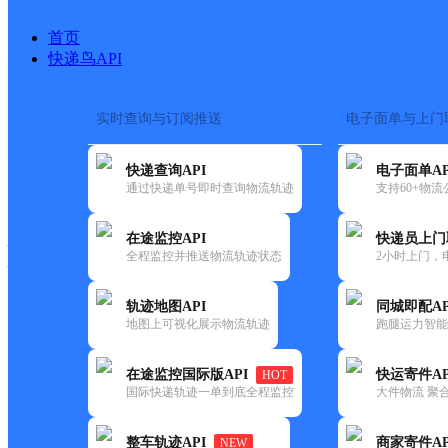
首页
快递鸟API
实时查询与订阅推送
电子面单与上门
搜索热词：
在途监控
快递查询API
电子面单AP
快递大全
快运大全
快递时效
通过快递单号即时查询物流轨迹
支持60+物
在途监控API
快递员上门
快递公司
全程监控并推送物流轨迹状态
2小时上门，
快递网点
电话大全
轨迹地图API
同城即配AP
地图上可视化展示物流轨迹
跑腿运力智能
圆通
本溪县连山关镇
在途监控国际版API
快运寄件AP
HOT
速递
国际快递轨迹一单到底全程监控
大件物流 聚合
更新时间：2021-11-26 00:00:00
整车轨迹API
商家寄件AP
NEW