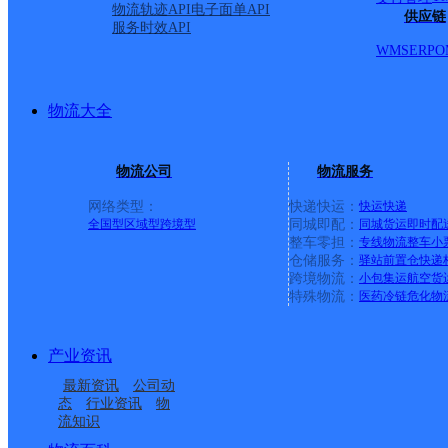
物流轨迹API
电子面单API
供应链
服务时效API
WMS
ERP
O
物流大全
物流公司
物流服务
网络类型：
快递快运：
快运
快递
全国型
区域型
跨境型
同城即配：
同城货运
即时配
整车零担：
专线物流
整车
小
仓储服务：
驿站
前置仓
快递
上一条：
义乌廿三里网点
跨境物流：
小包集运
航空货
特殊物流：
医药冷链
危化物
周边网点
产业资讯
辽宁本溪公司桥头镇分
本溪桓仁县
最新资讯
公司动
辽宁本溪公司永丰寄存
辽宁主城区公司本溪桓
部
态
行业资讯
物
流知识
辽宁本溪公司明山东芬
辽宁本溪公司东明分部
点
仁县服务部