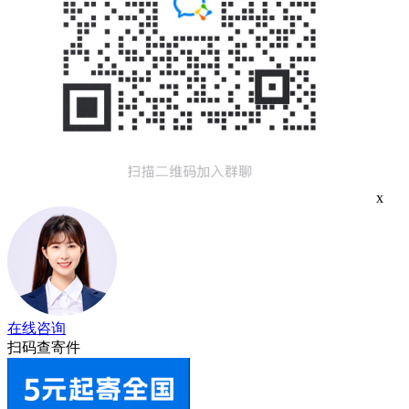
x
在线咨询
扫码查寄件