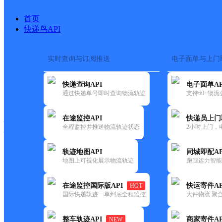
首页
快递鸟API
实时查询与订阅推送
电子面单与上门
搜索热词：
在途监控
快递查询API
电子面单AP
快递大全
快运大全
快递时效
通过快递单号即时查询物流轨迹
支持60+物
在途监控API
快递员上门
快递公司
全程监控并推送物流轨迹状态
2小时上门，
快递网点
电话大全
轨迹地图API
同城即配AP
地图上可视化展示物流轨迹
跑腿运力智能
韵达
辽宁锦州公司敬业街道公园分
在途监控国际版API
快运寄件AP
HOT
速递
国际快递轨迹一单到底全程监控
大件物流 聚合
更新时间：2022-07-14 00:00:00
整车轨迹API
商家寄件AP
NEW