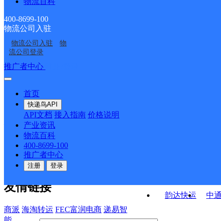
物流百科
重庆路邮政所
金凌邮政所
工学院邮政所
古塔邮政所
400-8699-100
物流公司入驻
北门口邮政所
小凌邮政所
物流公司入驻
物
古塔区锦华分部
百兴大药房共配驿站
流公司登录
接口API
推广者中心
注册/登录
快运查询
API接口文档
FAQ/帮助文档
快递鸟
宏行中运物流
首页
API接口
DEMO下载
快递鸟API
百世快运
邦
API文档
接入指南
价格说明
关于我们
德邦快递
高
产业资讯
物流百科
华企快运
环
公司介绍
企业动态
联系我们
法律声
400-8699-100
京东快运
聚
明
合作伙伴
快递鸟接口服务协议
用
推广者中心
户隐私政策
速佳达快运
注册
登录
易达快运
驿
友情链接
韵达快运
中
商派
海淘转运
FEC富润电商
递易智
能