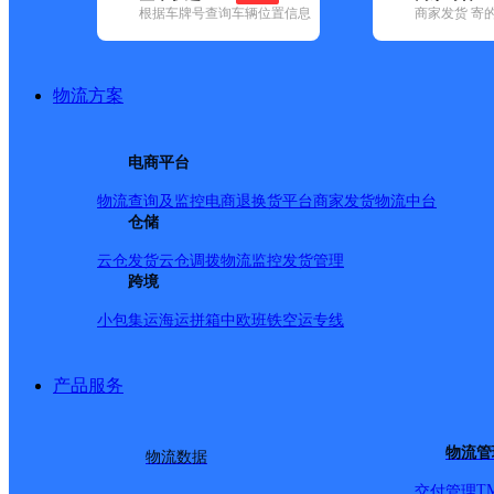
根据车牌号查询车辆位置信息
商家发货 寄
基本信息
所属快递：韵达速递
物流方案
所属区域：辽宁省-锦州市-古塔区
网点电话：
网点地址：中国辽宁省锦州市古塔区敬业街道汉口街100号
电商平台
网点负责人：
物流查询及监控
电商退换货
平台商家发货
物流中台
仓储
派送范围
云仓发货
云仓调拨
物流监控
发货管理
跨境
北方明珠；四月天；牧校；东电三公司二基地；辽工东苑；北
小包集运
海运拼箱
中欧班铁
空运专线
园一期；辽宁石化技术学院；人民街五段6-30号/双；人民
人民街五段14丙；人民街五段14丁；喜雅圣湖；工学里；气
产品服务
民街五段44甲；人民街五段44乙；辽工东门宝贝家；锦炼新村；
川路69-73号/单；人民街五段46号；配水池战斗遗址；
物流管
物流数据
中南苑敬业东里65-68号；中融国际三期；新世界国际花园；
T
交付管理