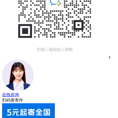
x
在线咨询
扫码查寄件