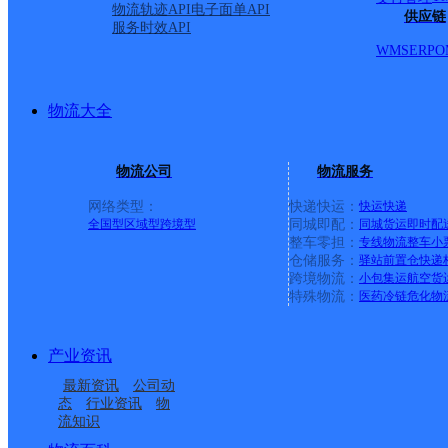
院；重庆路二段7号石化设计院；重庆路二段5号培训中心；
物流轨迹API
电子面单API
供应链
服务时效API
路二段4-12号/双；敬业东里阳光园23-31号；敬业东里阳光园
WMS
ERP
O
重庆路二段九甲；敬业东里120甲；北京路1号；北京路3号；
士英街135号；士英街137号；士英小学；中融国际一期；
物流大全
号；北京路二段9甲；北京路二段11号；北京路二段19号
【更新日期：2021-01-07 10:40_z】
物流公司
物流服务
网络类型：
快递快运：
快运
快递
全国型
区域型
跨境型
同城即配：
同城货运
即时配
整车零担：
专线物流
整车
小
仓储服务：
驿站
前置仓
快递
上一条：
广西梧州公司河西分部
跨境物流：
小包集运
航空货
特殊物流：
医药冷链
危化物
周边网点
产业资讯
辽宁锦州公司古塔区分
辽宁锦州公司保安街道
最新资讯
公司动
辽宁锦州公司士英街分
辽宁锦州公司保安街道
部
市医院分部
态
行业资讯
物
流知识
锦州松山新区营业部
辽宁锦州古塔公司
部
广厦分部