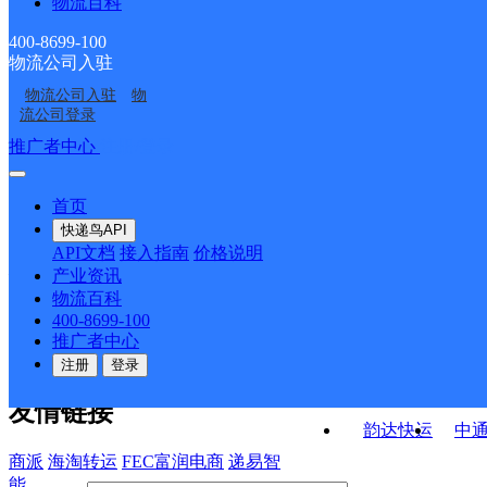
物流百科
极乐路邮政支局
东大滩邮政所
抓喜秀龙邮政所
安远邮政支局
400-8699-100
物流公司入驻
炭山岭邮政所
松山邮政所
物流公司入驻
物
朱岔邮政所
西大滩邮政所
流公司登录
接口API
推广者中心
注册/登录
快运查询
API接口文档
FAQ/帮助文档
快递鸟
宏行中运物流
首页
API接口
DEMO下载
快递鸟API
百世快运
邦
API文档
接入指南
价格说明
关于我们
德邦快递
高
产业资讯
物流百科
华企快运
环
公司介绍
企业动态
联系我们
法律声
400-8699-100
京东快运
聚
明
合作伙伴
快递鸟接口服务协议
用
推广者中心
户隐私政策
速佳达快运
注册
登录
易达快运
驿
友情链接
韵达快运
中
商派
海淘转运
FEC富润电商
递易智
能