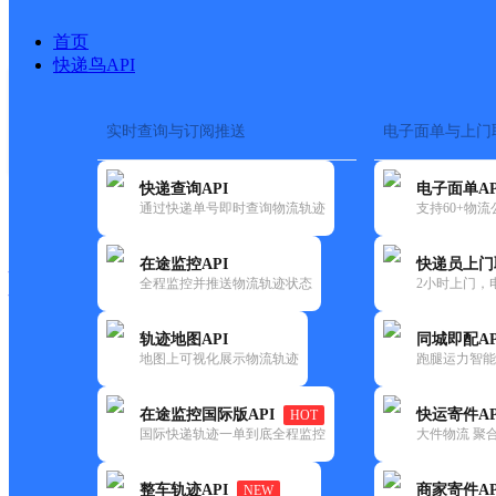
首页
快递鸟API
实时查询与订阅推送
电子面单与上门
搜索热词：
在途监控
快递查询API
电子面单AP
快递大全
快运大全
快递时效
通过快递单号即时查询物流轨迹
支持60+物
在途监控API
快递员上门
快递公司
全程监控并推送物流轨迹状态
2小时上门，
快递网点
电话大全
轨迹地图API
同城即配AP
地图上可视化展示物流轨迹
跑腿运力智能
天地
武威市天祝县网点
在途监控国际版API
快运寄件AP
HOT
华宇
国际快递轨迹一单到底全程监控
大件物流 聚合
更新时间：2022-07-12 00:00:00
整车轨迹API
商家寄件AP
NEW