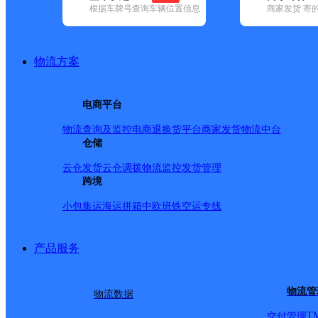
根据车牌号查询车辆位置信息
商家发货 寄
基本信息
所属快递：天地华宇
物流方案
所属区域：甘肃省-武威市-天祝藏族自治县
网点电话：
网点地址：甘肃省武威市天祝县华藏镇延禧路
电商平台
网点负责人：
物流查询及监控
电商退换货
平台商家发货
物流中台
仓储
派送范围
云仓发货
云仓调拨
物流监控
发货管理
跨境
-
小包集运
海运拼箱
中欧班铁
空运专线
产品服务
物流管
物流数据
T
交付管理