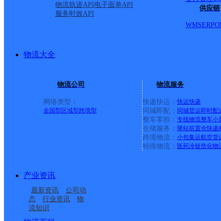
物流轨迹API
电子面单API
供应链
服务时效API
WMS
ERP
O
物流大全
物流公司
物流服务
网络类型：
快递快运：
快运
快递
全国型
区域型
跨境型
同城即配：
同城货运
即时配
整车零担：
专线物流
整车
小
仓储服务：
驿站
前置仓
快递
上一条：
横岗园山
跨境物流：
小包集运
航空货
特殊物流：
医药冷链
危化物
周边网点
产业资讯
武威天祝县
武威天祝县营业部
最新资讯
公司动
天祝藏族自治县华藏寺
朵什邮政所
态
行业资讯
物
流知识
达秀邮政所
哈溪邮政支局
镇合作点ID2676