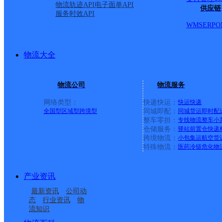
物流轨迹API
电子面单API
供应链
服务时效API
WMS
ERP
O
物流大全
物流公司
物流服务
网络类型：
快递快运：
快运
快递
全国型
区域型
跨境型
同城即配：
同城货运
即时配
整车零担：
专线物流
整车
小
仓储服务：
驿站
前置仓
快递
上一条：
义乌廿三里网点
跨境物流：
小包集运
航空货
特殊物流：
医药冷链
危化物
周边网点
产业资讯
安徽主城公司芜湖步行
安徽主城公司芜湖宝文
最新资讯
公司动
安徽主城公司芜湖东方
安徽主城公司芜湖银湖
街服务部
大市场服务部
态
行业资讯
物
流知识
芜湖湾沚区三只松鼠驻
芜湖镜湖区斑马汽车文
龙城服务部
中路服务部