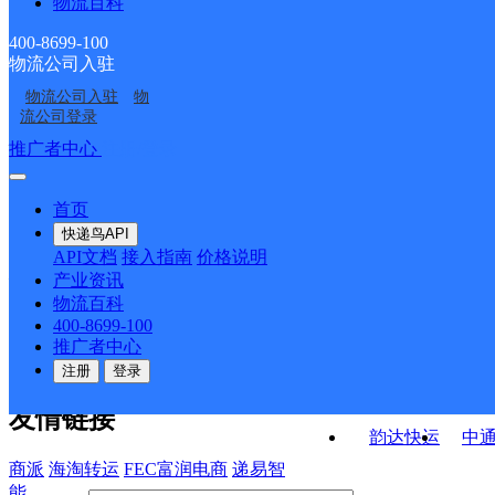
物流百科
UH镜湖市区
中国邮政集团有限公司
点营业部
化产业园营业部
中国邮政集团有限公司
芜湖镜湖网点
芜湖市方村邮政所
400-8699-100
物流公司入驻
丁小雪
安徽师范大学13栋菜鸟
芜湖市荆山邮政所
物流公司入驻
物
芜湖镜湖九部
俞青森
驿站宋伟
流公司登录
接口API
推广者中心
注册/登录
快运查询
API接口文档
FAQ/帮助文档
快递鸟
宏行中运物流
首页
API接口
DEMO下载
快递鸟API
百世快运
邦
API文档
接入指南
价格说明
关于我们
德邦快递
高
产业资讯
物流百科
华企快运
环
公司介绍
企业动态
联系我们
法律声
400-8699-100
京东快运
聚
明
合作伙伴
快递鸟接口服务协议
用
推广者中心
户隐私政策
速佳达快运
注册
登录
易达快运
驿
友情链接
韵达快运
中
商派
海淘转运
FEC富润电商
递易智
能