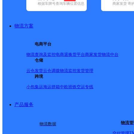
根据车牌号查询车辆位置信息
商家发货 寄
基本信息
所属快递：顺丰速运
物流方案
所属区域：安徽省-芜湖市-镜湖区
网点电话：
网点地址：安徽省芜湖市镜湖区滨江公共服务中心北京东路
电商平台
网点负责人：
物流查询及监控
电商退换货
平台商家发货
物流中台
仓储
派送范围
云仓发货
云仓调拨
物流监控
发货管理
跨境
全境
小包集运
海运拼箱
中欧班铁
空运专线
产品服务
物流管
物流数据
T
交付管理