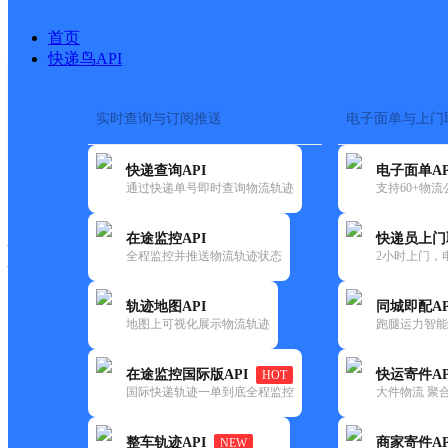
首页
快递鸟API
实时查询与订阅推送
电子面单与上门
搜索热词：
在途监控
快递查询API
电子面单AP
快递大全
快运大全
快递时效
通过快递单号即时查询物流轨迹
支持60+物
在途监控API
快递员上门
快递公司
全程监控并推送物流轨迹状态
2小时上门，
快递网点
电话大全
轨迹地图API
同城即配AP
地图上可视化展示物流轨迹
跑腿运力智能
顺丰
芜湖市镜湖区安徽师范大学赭
在途监控国际版API
快运寄件AP
HOT
速运
国际快递轨迹一单到底全程监控
大件物流 聚合
更新时间：2021-11-26 00:00:00
整车轨迹API
商家寄件AP
NEW