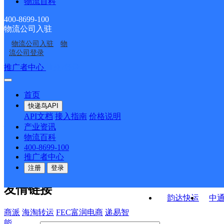
物流百科
河北雄县公司大营便民
河北雄县公司温泉城便
色小镇寄存点分部
河北雄县公司龙湾便民
保定高碑店市白沟箱包
寄存分部
民寄存点分部
400-8699-100
物流公司入驻
保定雄县铃铛阁大街营
保定雄县艾西楼营业部
寄存分部
城营业部
物流公司入驻
物
河北雄县公司
河北雄县公司
业部
流公司登录
接口API
推广者中心
注册/登录
快运查询
API接口文档
FAQ/帮助文档
快递鸟
宏行中运物流
首页
API接口
DEMO下载
快递鸟API
百世快运
邦
API文档
接入指南
价格说明
关于我们
德邦快递
高
产业资讯
物流百科
华企快运
环
公司介绍
企业动态
联系我们
法律声
400-8699-100
京东快运
聚
明
合作伙伴
快递鸟接口服务协议
用
推广者中心
户隐私政策
速佳达快运
注册
登录
易达快运
驿
友情链接
韵达快运
中
商派
海淘转运
FEC富润电商
递易智
能