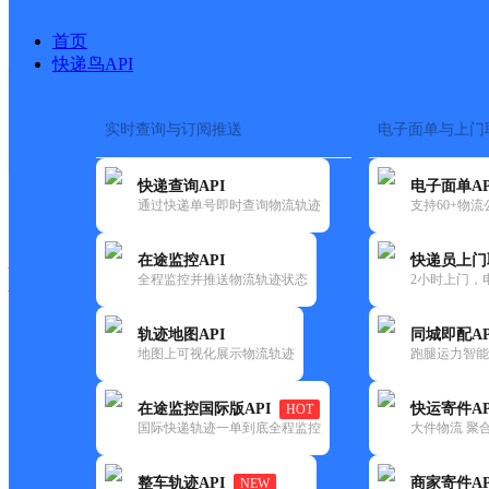
首页
快递鸟API
实时查询与订阅推送
电子面单与上门
搜索热词：
在途监控
快递查询API
电子面单AP
快递大全
快运大全
快递时效
通过快递单号即时查询物流轨迹
支持60+物
在途监控API
快递员上门
快递公司
全程监控并推送物流轨迹状态
2小时上门，
快递网点
电话大全
轨迹地图API
同城即配AP
地图上可视化展示物流轨迹
跑腿运力智能
中通
保定雄县
在途监控国际版API
快运寄件AP
HOT
快递
国际快递轨迹一单到底全程监控
大件物流 聚合
更新时间：2022-07-14 00:00:00
整车轨迹API
商家寄件AP
NEW