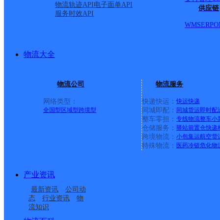
物流轨迹API
电子面单API
供应链
服务时效API
WMS
ERP
O
物流大全
物流公司
物流服务
网络类型：
快递快运：
快运
快递
全国型
区域型
跨境型
同城即配：
同城货运
即时配
整车零担：
专线物流
整车
小
仓储服务：
驿站
前置仓
快递
上一条：
广西梧州公司河西分部
跨境物流：
小包集运
航空货
特殊物流：
医药冷链
危化物
周边网点
产业资讯
河北雄县公司金三角民
河北雄县公司昝岗镇便
最新资讯
公司动
河北雄县公司双堂社区
河北雄县公司大步村便
寄存分部
民寄存分部
态
行业资讯
物
流知识
河北雄县公司朱各庄特
河北雄县公司
便民寄存点
民寄存分部