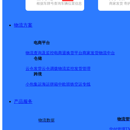
根据车牌号查询车辆位置信息
商家发货 寄
基本信息
所属快递：中通快递
物流方案
所属区域：河北省-保定市-雄县
网点电话：
网点地址：西侯留村夏氏包装西走300米靓车坊斜对面
电商平台
网点负责人：
物流查询及监控
电商退换货
平台商家发货
物流中台
仓储
派送范围
云仓发货
云仓调拨
物流监控
发货管理
跨境
东至铃铛阁大街亚古城村口，南至一铺东中医院桥头，西至
小包集运
海运拼箱
中欧班铁
空运专线
路，古城路，雄昝路，将台路，阳光街，文昌大街，铃铛
区，阳光小区，阳光花园小区，精品小区，棉织厂小区，
产品服务
家园，锦绣家园，凤阳小区。县城内各个机关单位（其中县
乡、张岗乡、北沙口乡、米家务乡、雄州镇、龙湾镇，昝
物流管
物流数据
T
交付管理