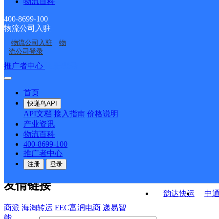
物流百科
沂南县苏村镇合作点
临沂沂南县界湖街道营
业部
山东临沂沂南
山东沂南公司
ID11316
业部
400-8699-100
物流公司入驻
临沂沂南县乡镇营业部
沂南县双堠镇合作点
物流公司入驻
物
中国邮政集团有限公司
中国邮政集团有限公司
ID11720
流公司登录
山东省沂南县铜井支局
山东省沂南县孙祖支局
接口API
推广者中心
注册/登录
快运查询
API接口文档
FAQ/帮助文档
快递鸟
宏行中运物流
首页
API接口
DEMO下载
快递鸟API
百世快运
邦
API文档
接入指南
价格说明
关于我们
德邦快递
高
产业资讯
物流百科
华企快运
环
公司介绍
企业动态
联系我们
法律声
400-8699-100
京东快运
聚
明
合作伙伴
快递鸟接口服务协议
用
推广者中心
户隐私政策
速佳达快运
注册
登录
易达快运
驿
友情链接
韵达快运
中
商派
海淘转运
FEC富润电商
递易智
能