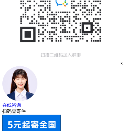
x
在线咨询
扫码查寄件