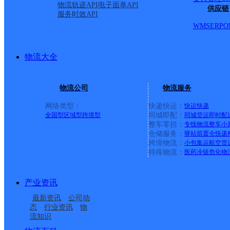
物流轨迹API
电子面单API
供应链
服务时效API
WMS
ERP
O
物流大全
物流公司
物流服务
网络类型：
快递快运：
快运
快递
全国型
区域型
跨境型
同城即配：
同城货运
即时配
整车零担：
专线物流
整车
小
仓储服务：
驿站
前置仓
快递
上一条：
义乌廿三里网点
跨境物流：
小包集运
航空货
特殊物流：
医药冷链
危化物
周边网点
产业资讯
临沂营销公司共通店铺
临沂沂南县
最新资讯
公司动
临沂沂南县花山路网点
临沂沂南县东部乡镇营
态
行业资讯
物
流知识
临沂沂南县西部乡镇营
UH临沂沂南Y
业部