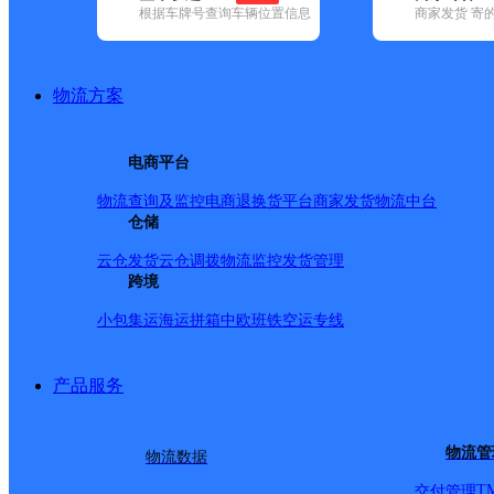
根据车牌号查询车辆位置信息
商家发货 寄
基本信息
所属快递：顺丰速运
物流方案
所属区域：山东省-临沂市-沂南县
网点电话：
网点地址：凤凰鑫城北门
电商平台
网点负责人：
物流查询及监控
电商退换货
平台商家发货
物流中台
仓储
派送范围
云仓发货
云仓调拨
物流监控
发货管理
跨境
全境
小包集运
海运拼箱
中欧班铁
空运专线
产品服务
物流管
物流数据
T
交付管理