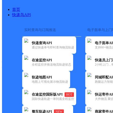
首页
快递鸟API
实时查询与订阅推送
电子面单与上门
搜索热词：
在途监控
快递查询API
电子面单AP
快递大全
快运大全
快递时效
通过快递单号即时查询物流轨迹
支持60+物
在途监控API
快递员上门
快递公司
全程监控并推送物流轨迹状态
2小时上门，
快递网点
电话大全
轨迹地图API
同城即配AP
地图上可视化展示物流轨迹
跑腿运力智能
顺丰
佳佳乐批发超市
在途监控国际版API
快运寄件AP
HOT
速运
国际快递轨迹一单到底全程监控
大件物流 聚合
更新时间：2021-11-26 00:00:00
整车轨迹API
商家寄件AP
NEW