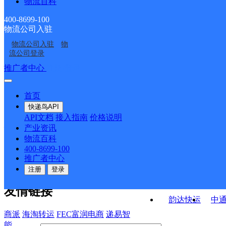
物流百科
汉川市杨林沟镇合作点
汉川市回龙镇合作点
ID10893
点
汉川市新堰镇合作点
湖北汉川公司
ID11055
ID11050
400-8699-100
物流公司入驻
孝感汉川市辉宇物流园
汉川市国营中洲农场合
ID11048
物流公司入驻
物
孝感汉川市乡镇营业部
汉川市分水镇合作点
营业部
作点ID10653
流公司登录
ID3483
接口API
推广者中心
注册/登录
快运查询
API接口文档
FAQ/帮助文档
快递鸟
宏行中运物流
首页
API接口
DEMO下载
快递鸟API
百世快运
邦
API文档
接入指南
价格说明
关于我们
德邦快递
高
产业资讯
物流百科
华企快运
环
公司介绍
企业动态
联系我们
法律声
400-8699-100
京东快运
聚
明
合作伙伴
快递鸟接口服务协议
用
推广者中心
户隐私政策
速佳达快运
注册
登录
易达快运
驿
友情链接
韵达快运
中
商派
海淘转运
FEC富润电商
递易智
能