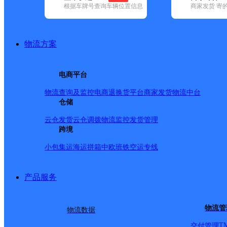
根据车牌号查询车辆位置信息
商家发货 寄
基本信息
所属快递：德邦快递
物流方案
所属区域：湖北省-孝感市-汉川市
网点电话：
网点地址：湖北省孝感市汉川市霍城大道与福星路交汇处德邦
电商平台
网点负责人：
物流查询及监控
电商退换货
平台商家发货
物流中台
仓储
派送范围
云仓发货
云仓调拨
物流监控
发货管理
跨境
-
小包集运
海运拼箱
中欧班铁
空运专线
产品服务
物流管
物流数据
T
交付管理