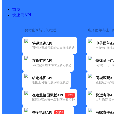
首页
快递鸟API
实时查询与订阅推送
电子面单与上门
搜索热词：
在途监控
快递查询API
电子面单AP
快递大全
快运大全
快递时效
通过快递单号即时查询物流轨迹
支持60+物
在途监控API
快递员上门
快递公司
全程监控并推送物流轨迹状态
2小时上门，
快递网点
电话大全
轨迹地图API
同城即配AP
地图上可视化展示物流轨迹
跑腿运力智能
德邦
孝感汉川市经济开发区营业部
在途监控国际版API
快运寄件AP
HOT
快递
国际快递轨迹一单到底全程监控
大件物流 聚合
更新时间：2022-07-12 00:00:00
整车轨迹API
商家寄件AP
NEW