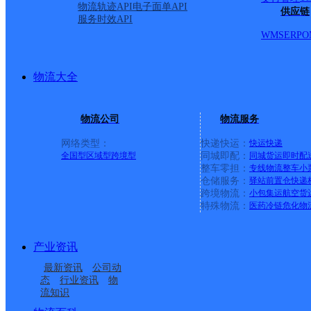
物流轨迹API
电子面单API
供应链
服务时效API
WMS
ERP
O
物流大全
物流公司
物流服务
网络类型：
快递快运：
快运
快递
全国型
区域型
跨境型
同城即配：
同城货运
即时配
整车零担：
专线物流
整车
小
仓储服务：
驿站
前置仓
快递
上一条：
横岗园山
跨境物流：
小包集运
航空货
特殊物流：
医药冷链
危化物
周边网点
产业资讯
湖北汉川市公司
孝感汉川
最新资讯
公司动
湖北汉川市公司帝豪分
湖北汉川市公司城关镇
态
行业资讯
物
流知识
汉川市韩集乡合作点
孝感汉川区汈东街道网
部
营业厅便民服务分部