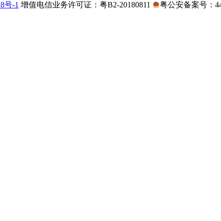
28号-1
增值电信业务许可证：粤B2-20180811
粤公安备案号：4403