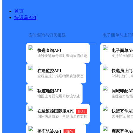
首页
快递鸟API
实时查询与订阅推送
电子面单与上门
搜索热词：
在途监控
快递查询API
电子面单AP
快递大全
快运大全
快递时效
通过快递单号即时查询物流轨迹
支持60+物
在途监控API
快递员上门
快递公司
全程监控并推送物流轨迹状态
2小时上门，
快递网点
电话大全
轨迹地图API
同城即配AP
地图上可视化展示物流轨迹
跑腿运力智能
速尔
澄城
在途监控国际版API
快运寄件AP
HOT
快递
国际快递轨迹一单到底全程监控
大件物流 聚合
更新时间：2021-11-26 00:00:00
整车轨迹API
商家寄件AP
NEW