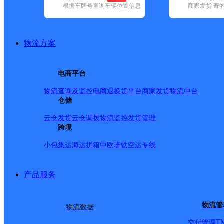
根据车牌号查询车辆位置信息
商家发货 寄
基本信息
所属快递：速尔快递
物流方案
所属区域：陕西省-渭南市-澄城县
网点电话：
网点地址：澄城县九路矿务局医院东邻
电商平台
网点负责人：
物流查询及监控
电商退换货
平台商家发货
物流中台
仓储
派送范围
云仓发货
云仓调拨
物流监控
发货管理
跨境
B:北关中学,保险公司,八一宾馆 C:澄城烟厂,澄城中学,澄合
小包集运
海运拼箱
中欧班铁
空运专线
电力局,东关、西关、北关 F:冯原镇 G:古徵街 H:华元大厦 K
镇,韦庄镇
产品服务
物流管
物流数据
T
交付管理