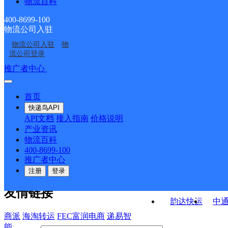
物流百科
陕西澄城县公司
罗家洼邮政所
ID6462
ID16705
尧头邮政所
寺前邮政所
400-8699-100
物流公司入驻
善化邮政所
中国邮政集团有限公司
物流公司入驻
物
刘家洼邮政所
赵庄邮政所
陕西省澄城县韦庄邮政
流公司登录
支局
接口API
推广者中心
注册/登录
快运查询
API接口文档
FAQ/帮助文档
快递鸟
宏行中运物流
首页
API接口
DEMO下载
快递鸟API
百世快运
邦
API文档
接入指南
价格说明
关于我们
德邦快递
高
产业资讯
物流百科
华企快运
环
公司介绍
企业动态
联系我们
法律声
400-8699-100
京东快运
聚
明
合作伙伴
快递鸟接口服务协议
用
推广者中心
户隐私政策
速佳达快运
注册
登录
易达快运
驿
友情链接
韵达快运
中
商派
海淘转运
FEC富润电商
递易智
能