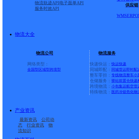
物流轨迹API
电子面单API
供应链
服务时效API
WMS
ERP
O
物流大全
物流公司
物流服务
网络类型：
快递快运：
快运
快递
全国型
区域型
跨境型
同城即配：
同城货运
即时配
整车零担：
专线物流
整车
小
仓储服务：
驿站
前置仓
快递
上一条：
义乌廿三里网点
跨境物流：
小包集运
航空货
特殊物流：
医药冷链
危化物
周边网点
产业资讯
渭南澄城县
澄城县城关街道合作点
最新资讯
公司动
渭南澄城县营业部
澄城县城关街道合作点
ID16704
态
行业资讯
物
流知识
澄城县赵庄镇合作点
澄城县城关街道合作点
ID12596