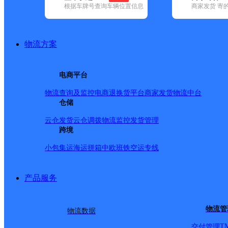
根据车牌号查询车辆位置信息
商家发货 寄
基本信息
所属快递：韵达速递
物流方案
所属区域：黑龙江省-鹤岗市-向阳区
网点电话：
网点地址：黑龙江省鹤岗市向阳区北山街道14委金鹤花园
电商平台
网点负责人：
物流查询及监控
电商退换货
平台商家发货
物流中台
仓储
派送范围
云仓发货
云仓调拨
物流监控
发货管理
跨境
鹤岗向阳区1-9马路；兴山到十三厂；【更新日期：2021-12-28
小包集运
海运拼箱
中欧班铁
空运专线
产品服务
物流管
物流数据
T
交付管理