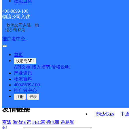
物流百科
南义邮政支局
向阳西路支局
向阳邮政支局
向阳路邮政所
400-8699-100
物流公司入驻
鹤岗市工农区兴汇路营
鹤岗市澎渤向阳网点
物流公司入驻
物
鹤岗市澎渤光明街网点
鑫悦食品店
业点
流公司登录
接口API
推广者中心
注册/登录
快运查询
API接口文档
FAQ/帮助文档
快递鸟
宏行中运物流
首页
API接口
DEMO下载
快递鸟API
百世快运
邦
API文档
接入指南
价格说明
关于我们
德邦快递
高
产业资讯
物流百科
华企快运
环
公司介绍
企业动态
联系我们
法律声
400-8699-100
京东快运
聚
明
合作伙伴
快递鸟接口服务协议
用
推广者中心
户隐私政策
速佳达快运
注册
登录
易达快运
驿
友情链接
韵达快运
中
商派
海淘转运
FEC富润电商
递易智
能