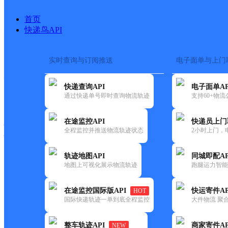
首页
快递鸟API
实时查询与订阅推送
电子面单与上门
搜索热词：
在途监控
快递查询API
电子面单AP
快递大全
快运大全
快递时效
通过快递单号即时查询物流轨迹
支持60+物
在途监控API
快递员上门
快递公司
全程监控并推送物流轨迹状态
2小时上门，
快递网点
电话大全
轨迹地图API
同城即配AP
地图上可视化展示物流轨迹
跑腿运力智能
韵达
黑龙江鹤岗市公司向阳区北部
在途监控国际版API
快运寄件AP
HOT
速递
国际快递轨迹一单到底全程监控
大件物流 聚合
更新时间：2022-07-14 00:00:00
整车轨迹API
商家寄件AP
NEW