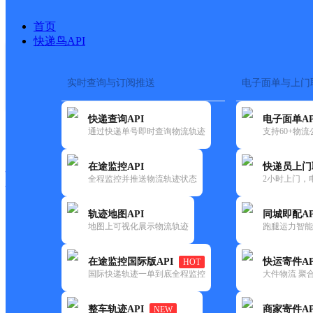
首页
快递鸟API
实时查询与订阅推送
电子面单与上门
搜索热词：
在途监控
快递查询API
电子面单AP
快递大全
快运大全
快递时效
通过快递单号即时查询物流轨迹
支持60+物
在途监控API
快递员上门
快递公司
全程监控并推送物流轨迹状态
2小时上门，
快递网点
电话大全
轨迹地图API
同城即配AP
地图上可视化展示物流轨迹
跑腿运力智能
极兔
芜湖鸠江二部网点
在途监控国际版API
快运寄件AP
HOT
速递
国际快递轨迹一单到底全程监控
大件物流 聚合
更新时间：2021-11-26 00:00:00
整车轨迹API
商家寄件AP
NEW