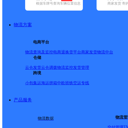
根据车牌号查询车辆位置信息
商家发货 寄
基本信息
所属快递：极兔速递
物流方案
所属区域：安徽省-芜湖市-鸠江区
网点电话：
网点地址：芜湖市鸠江区南翔万商2F3075
电商平台
网点负责人：
物流查询及监控
电商退换货
平台商家发货
物流中台
仓储
派送范围
云仓发货
云仓调拨
物流监控
发货管理
跨境
小包集运
海运拼箱
中欧班铁
空运专线
产品服务
物流管
物流数据
T
交付管理