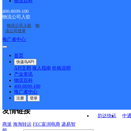
物流百科
安徽芜湖公司王前翀分
芜湖
巷镇服务部
民服务站分部
安徽芜湖公司波尔卡社
安徽芜湖公司鸠江开发
部
400-8699-100
物流公司入驻
VIP项目芜湖仓
安徽芜湖公司
区便民服务站分部
区分部
物流公司入驻
物
总部行政内件管理公司
芜湖
流公司登录
芜湖分部
接口API
推广者中心
注册/登录
快运查询
API接口文档
FAQ/帮助文档
快递鸟
宏行中运物流
首页
API接口
DEMO下载
快递鸟API
百世快运
邦
API文档
接入指南
价格说明
关于我们
德邦快递
高
产业资讯
物流百科
华企快运
环
公司介绍
企业动态
联系我们
法律声
400-8699-100
京东快运
聚
明
合作伙伴
快递鸟接口服务协议
用
推广者中心
户隐私政策
速佳达快运
注册
登录
易达快运
驿
友情链接
韵达快运
中
商派
海淘转运
FEC富润电商
递易智
能