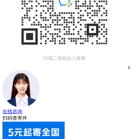
x
在线咨询
扫码查寄件