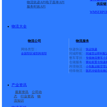
物流轨迹API
电子面单API
供应链
服务时效API
WMS
ERP
O
物流大全
物流公司
物流服务
网络类型：
快递快运：
快运
快递
全国型
区域型
跨境型
同城即配：
同城货运
即时配
整车零担：
专线物流
整车
小
仓储服务：
驿站
前置仓
快递
上一条：
义乌廿三里网点
跨境物流：
小包集运
航空货
特殊物流：
医药冷链
危化物
周边网点
产业资讯
安徽芜湖公司大桥镇
安徽芜湖市鸠江区国际
最新资讯
公司动
安徽芜湖分拨营销市场
安徽芜湖公司轻纺城裹
BOBO城王凯分部
进口公司保税服务部
态
行业资讯
物
流知识
安徽主城区公司芜湖沈
安徽芜湖公司汤沟镇便
部
裹分部