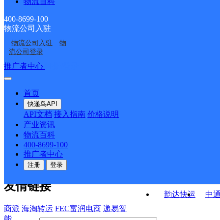
物流百科
长丰县水湖镇合作点
长丰县杜集镇合作点
安徽合肥双凤公司
长丰县杨庙镇合作点
ID1404
ID8068
400-8699-100
物流公司入驻
合肥长丰县凤霞路网点
安徽合肥双凤一部公司
ID2773
物流公司入驻
物
UH合肥长丰B
长丰县陶楼镇合作点
流公司登录
ID2779
接口API
推广者中心
注册/登录
快运查询
API接口文档
FAQ/帮助文档
快递鸟
宏行中运物流
首页
API接口
DEMO下载
快递鸟API
百世快运
邦
API文档
接入指南
价格说明
关于我们
德邦快递
高
产业资讯
物流百科
华企快运
环
公司介绍
企业动态
联系我们
法律声
400-8699-100
京东快运
聚
明
合作伙伴
快递鸟接口服务协议
用
推广者中心
户隐私政策
速佳达快运
注册
登录
易达快运
驿
友情链接
韵达快运
中
商派
海淘转运
FEC富润电商
递易智
能