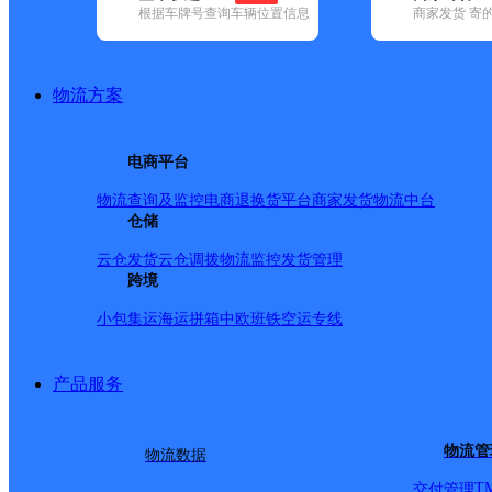
根据车牌号查询车辆位置信息
商家发货 寄
基本信息
所属快递：极兔速递
物流方案
所属区域：安徽省-合肥市-长丰县
网点电话：
网点地址：合肥市长丰县岗集镇，江淮路极兔速递
电商平台
网点负责人：
物流查询及监控
电商退换货
平台商家发货
物流中台
仓储
派送范围
云仓发货
云仓调拨
物流监控
发货管理
跨境
小包集运
海运拼箱
中欧班铁
空运专线
产品服务
物流管
物流数据
T
交付管理