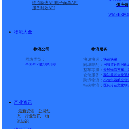
物流轨迹API
电子面单API
供应链
服务时效API
WMS
ERP
O
物流大全
物流公司
物流服务
网络类型：
快递快运：
快运
快递
全国型
区域型
跨境型
同城即配：
同城货运
即时配
整车零担：
专线物流
整车
小
仓储服务：
驿站
前置仓
快递
上一条：
义乌廿三里网点
跨境物流：
小包集运
航空货
特殊物流：
医药冷链
危化物
周边网点
产业资讯
安徽合肥长丰京商公司
安徽主城区公司合肥京
最新资讯
公司动
安徽长丰县公司
安徽合肥市长丰县国际
商服务部丰韵服务部
态
行业资讯
物
流知识
长丰岗集
UH长丰吴山
进口公司保税服务部