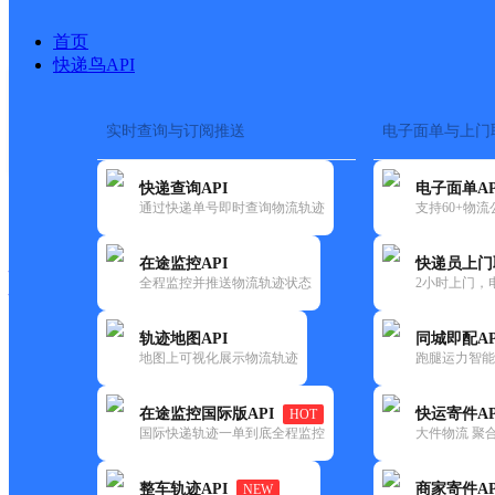
首页
快递鸟API
实时查询与订阅推送
电子面单与上门
搜索热词：
在途监控
快递查询API
电子面单AP
快递大全
快运大全
快递时效
通过快递单号即时查询物流轨迹
支持60+物
在途监控API
快递员上门
快递公司
全程监控并推送物流轨迹状态
2小时上门，
快递网点
电话大全
轨迹地图API
同城即配AP
地图上可视化展示物流轨迹
跑腿运力智能
极兔
合肥长丰岗集网点
在途监控国际版API
快运寄件AP
HOT
速递
国际快递轨迹一单到底全程监控
大件物流 聚合
更新时间：2021-11-26 00:00:00
整车轨迹API
商家寄件AP
NEW