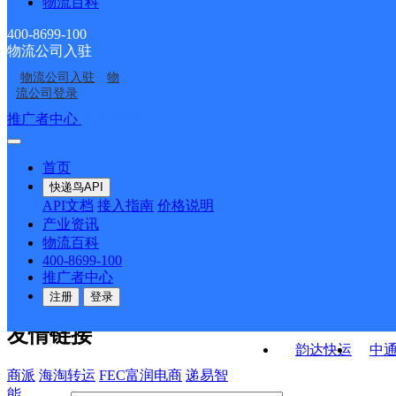
物流百科
福建主城公司石狮管理
福建主城区公司石狮市
服务部服装城KH分部
宁镇服务部
泉州石狮
福建主城区公司石狮市
区服务部凤里街道分部
服务部八七路KH分部
400-8699-100
物流公司入驻
福建主城区公司石狮市
福建主城区公司石狮市
服务部建明KH分部
物流公司入驻
物
福建主城公司石狮蚶江
福建主城区公司石狮市
服务部
服务部塔前KH分部
流公司登录
镇服务部厝仔村分部
服务部新源KH分部
接口API
推广者中心
注册/登录
快运查询
API接口文档
FAQ/帮助文档
快递鸟
宏行中运物流
首页
API接口
DEMO下载
快递鸟API
百世快运
邦
API文档
接入指南
价格说明
关于我们
德邦快递
高
产业资讯
物流百科
华企快运
环
公司介绍
企业动态
联系我们
法律声
400-8699-100
京东快运
聚
明
合作伙伴
快递鸟接口服务协议
用
推广者中心
户隐私政策
速佳达快运
注册
登录
易达快运
驿
友情链接
韵达快运
中
商派
海淘转运
FEC富润电商
递易智
能