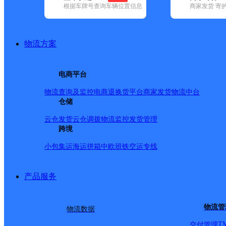
根据车牌号查询车辆位置信息
商家发货 寄
基本信息
所属快递：韵达速递
物流方案
所属区域：福建省-泉州市-石狮市
网点电话：
网点地址：中国福建省泉州市石狮市鸿山镇
电商平台
网点负责人：
物流查询及监控
电商退换货
平台商家发货
物流中台
仓储
派送范围
云仓发货
云仓调拨
物流监控
发货管理
跨境
-
小包集运
海运拼箱
中欧班铁
空运专线
产品服务
物流管
物流数据
T
交付管理