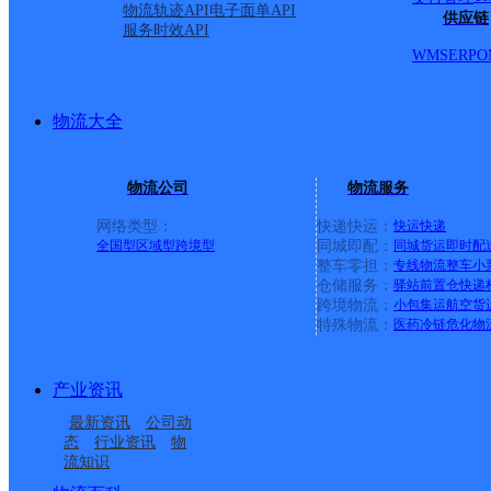
物流轨迹API
电子面单API
供应链
服务时效API
WMS
ERP
O
物流大全
物流公司
物流服务
网络类型：
快递快运：
快运
快递
全国型
区域型
跨境型
同城即配：
同城货运
即时配
整车零担：
专线物流
整车
小
仓储服务：
驿站
前置仓
快递
上一条：
广西梧州公司河西分部
跨境物流：
小包集运
航空货
特殊物流：
医药冷链
危化物
周边网点
产业资讯
福建主城区公司石狮市
福建主城公司晋江新塘
最新资讯
公司动
福建主城公司石狮宝盖
福建主城区公司石狮市
服务部创业园KH分部
服务部
态
行业资讯
物
流知识
福建主城区公司石狮市
福建主城区公司石狮永
镇服务部玉铺小区分部
服务部福兴KH分部