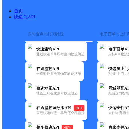
首页
快递鸟API
实时查询与订阅推送
电子面单与上门
搜索热词：
在途监控
快递查询API
电子面单AP
快递大全
快运大全
快递时效
通过快递单号即时查询物流轨迹
支持60+物
在途监控API
快递员上门
快递公司
全程监控并推送物流轨迹状态
2小时上门，
快递网点
电话大全
轨迹地图API
同城即配AP
地图上可视化展示物流轨迹
跑腿运力智能
韵达
福建主城公司石狮鸿涛服务部
在途监控国际版API
快运寄件AP
HOT
速递
国际快递轨迹一单到底全程监控
大件物流 聚合
更新时间：2022-07-14 00:00:00
整车轨迹API
商家寄件AP
NEW