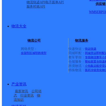
物流轨迹API
电子面单API
供应链
服务时效API
WMS
ERP
O
物流大全
物流公司
物流服务
网络类型：
快递快运：
快运
快递
全国型
区域型
跨境型
同城即配：
同城货运
即时配
整车零担：
专线物流
整车
小
仓储服务：
驿站
前置仓
快递
上一条：
义乌廿三里网点
跨境物流：
小包集运
航空货
特殊物流：
医药冷链
危化物
周边网点
产业资讯
河北任县公司
邢台任泽区天口镇网点
最新资讯
公司动
邢台任县邢家湾镇网点
河北任县公司
态
行业资讯
物
流知识
UH河北任县
河北任县