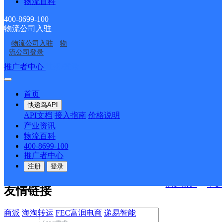
物流百科
400-8699-100
物流公司入驻
决方案
物流公司入驻
物
流公司登录
快运查询
接口API
推广者中心
注册/登录
宏行中运物流
API接口文档
FAQ/帮助文档
快递鸟
首页
百世快运
邦
API接口
DEMO下载
快递鸟API
德邦快递
高
API文档
接入指南
价格说明
关于我们
华企快运
环
产业资讯
物流百科
京东快运
聚
400-8699-100
公司介绍
企业动态
联系我们
法律声
速佳达快运
推广者中心
明
合作伙伴
快递鸟接口服务协议
用
注册
登录
户隐私政策
易达快运
驿
韵达快运
中
友情链接
商派
海淘转运
FEC富润电商
递易智能