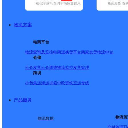
根据车牌号查询车辆位置信息
商家发货 寄
基本信息
所属快递：百世快递
物流方案
所属区域：河北省-邢台市-任泽区
网点电话：
网点地址：邢台市任县新兴街346号
电商平台
网点负责人：
物流查询及监控
电商退换货
平台商家发货
物流中台
仓储
派送范围
云仓发货
云仓调拨
物流监控
发货管理
跨境
县城（任城镇）城区内派送；辛店镇；邢家湾镇；北定；
小包集运
海运拼箱
中欧班铁
空运专线
产品服务
物流管
物流数据
T
交付管理