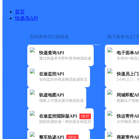
首页
快递鸟API
实时查询与订阅推送
电子面单与上门
搜索热词：
在途监控
快递查询API
电子面单AP
快递大全
快运大全
快递时效
通过快递单号即时查询物流轨迹
支持60+物
在途监控API
快递员上门
快递公司
全程监控并推送物流轨迹状态
2小时上门，
快递网点
电话大全
轨迹地图API
同城即配AP
地图上可视化展示物流轨迹
跑腿运力智能
百世
任县
在途监控国际版API
快运寄件AP
HOT
快递
国际快递轨迹一单到底全程监控
大件物流 聚合
更新时间：2021-11-26 00:00:00
整车轨迹API
商家寄件AP
NEW