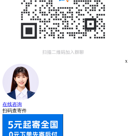
x
在线咨询
扫码查寄件