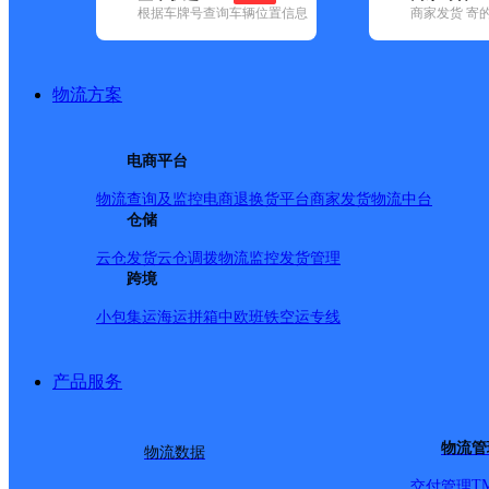
根据车牌号查询车辆位置信息
商家发货 寄
基本信息
所属快递：百世快递
物流方案
所属区域：北京市-北京市-房山区
网点电话：
网点地址：北京市房山区良乡政通路
电商平台
网点负责人：
物流查询及监控
电商退换货
平台商家发货
物流中台
仓储
派送范围
云仓发货
云仓调拨
物流监控
发货管理
跨境
-
小包集运
海运拼箱
中欧班铁
空运专线
产品服务
物流管
物流数据
T
交付管理