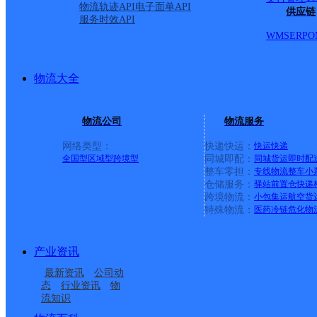
物流轨迹API
电子面单API
供应链
服务时效API
WMS
ERP
O
物流大全
物流公司
物流服务
网络类型：
快递快运：
快运
快递
全国型
区域型
跨境型
同城即配：
同城货运
即时配
整车零担：
专线物流
整车
小
仓储服务：
驿站
前置仓
快递
上一条：
义乌廿三里网点
跨境物流：
小包集运
航空货
特殊物流：
医药冷链
危化物
周边网点
产业资讯
华北房山区燕化公司吴
华北房山区月华公司太
最新资讯
公司动
北京房山长阳
华北房山区燕化公司富
庄分部
平庄分部
态
行业资讯
物
流知识
北京琉璃河
华北韵达全通达公司
燕分部