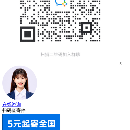
x
在线咨询
扫码查寄件