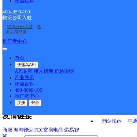
物流百科
华北房山区燕化公司
华北房山区月华公司青
华北房山区燕化公司阎
华北房山区燕化公司交
龙湖分部
400-8699-100
物流公司入驻
北京房山燕山一部
北京房山燕山窦店
村分部
道分部
物流公司入驻
物
北京房山区周口店营业
房山区韩村河镇合作点
流公司登录
部
接口API
推广者中心
注册/登录
快运查询
API接口文档
FAQ/帮助文档
快递鸟
宏行中运物流
首页
API接口
DEMO下载
快递鸟API
百世快运
邦
API文档
接入指南
价格说明
关于我们
德邦快递
高
产业资讯
物流百科
华企快运
环
公司介绍
企业动态
联系我们
法律声
400-8699-100
京东快运
聚
明
合作伙伴
快递鸟接口服务协议
用
推广者中心
户隐私政策
速佳达快运
注册
登录
易达快运
驿
友情链接
韵达快运
中
商派
海淘转运
FEC富润电商
递易智
能