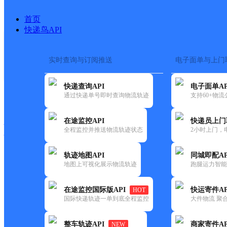
首页
快递鸟API
实时查询与订阅推送
电子面单与上门
搜索热词：
在途监控
快递查询API
电子面单AP
快递大全
快运大全
快递时效
通过快递单号即时查询物流轨迹
支持60+物
在途监控API
快递员上门
快递公司
全程监控并推送物流轨迹状态
2小时上门，
快递网点
电话大全
轨迹地图API
同城即配AP
地图上可视化展示物流轨迹
跑腿运力智能
百世
房山分部
在途监控国际版API
快运寄件AP
HOT
快递
国际快递轨迹一单到底全程监控
大件物流 聚合
更新时间：2021-11-26 00:00:00
整车轨迹API
商家寄件AP
NEW