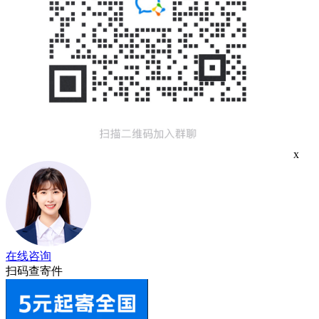
x
在线咨询
扫码查寄件