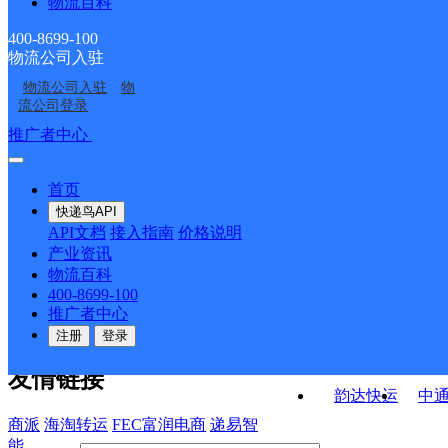
物流百科
华北主城公司朝阳大鲁
华北主城公司朝阳区富
华北朝阳区观音堂公司
北京双井桥中通
店服务部大鲁仓储分部
力城服务部忠实里分部
400-8699-100
物流公司入驻
北京姚家园
华北朝阳区富顿公司金
物流公司入驻
物
华北主城区公司朝阳区
华北通州区京驰公司远
海国际分部
流公司登录
富力城服务部合生分部
洋分部
接口API
推广者中心
注册/登录
快运查询
API接口文档
FAQ/帮助文档
快递鸟
宏行中运物流
首页
API接口
DEMO下载
快递鸟API
百世快运
邦
API文档
接入指南
价格说明
关于我们
德邦快递
高
产业资讯
物流百科
华企快运
环
公司介绍
企业动态
联系我们
法律声
400-8699-100
京东快运
聚
明
合作伙伴
快递鸟接口服务协议
用
推广者中心
户隐私政策
速佳达快运
注册
登录
易达快运
驿
友情链接
韵达快运
中
商派
海淘转运
FEC富润电商
递易智
能