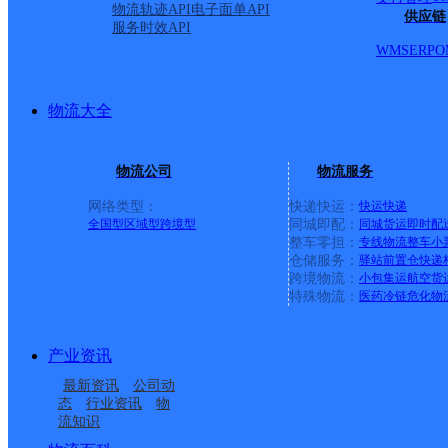
物流轨迹API
电子面单API
供应链
服务时效API
WMS
ERP
O
物流大全
物流公司
物流服务
网络类型：
快递快运：
快运
快递
全国型
区域型
跨境型
同城即配：
同城货运
即时配
整车零担：
专线物流
整车
小
仓储服务：
驿站
前置仓
快递
上一条：
广西梧州公司河西分部
跨境物流：
小包集运
航空货
特殊物流：
医药冷链
危化物
周边网点
产业资讯
华北主城区公司大兴天
华北朝阳区东直门公司
最新资讯
公司动
华北主城区公司朝阳区
华北主城区公司朝阳天
华园服务部
首开分部
态
行业资讯
物
流知识
北京朝阳路北
华北朝阳区财满街公司
常营服务部丽景园分部
星服务部