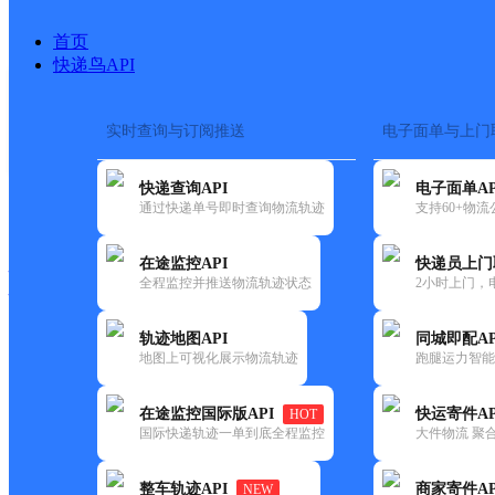
首页
快递鸟API
实时查询与订阅推送
电子面单与上门
搜索热词：
在途监控
快递查询API
电子面单AP
快递大全
快运大全
快递时效
通过快递单号即时查询物流轨迹
支持60+物
在途监控API
快递员上门
快递公司
全程监控并推送物流轨迹状态
2小时上门，
快递网点
电话大全
轨迹地图API
同城即配AP
地图上可视化展示物流轨迹
跑腿运力智能
韵达
华北朝阳区酒仙桥公司
在途监控国际版API
快运寄件AP
HOT
速递
国际快递轨迹一单到底全程监控
大件物流 聚合
更新时间：2022-07-14 00:00:00
整车轨迹API
商家寄件AP
NEW