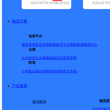
根据车牌号查询车辆位置信息
商家发货 寄
基本信息
所属快递：韵达速递
物流方案
所属区域：北京市-北京市-朝阳区
网点电话：
网点地址：北京市朝阳区金盏乡金盏南路8号院
电商平台
网点负责人：
物流查询及监控
电商退换货
平台商家发货
物流中台
仓储
派送范围
云仓发货
云仓调拨
物流监控
发货管理
跨境
-
小包集运
海运拼箱
中欧班铁
空运专线
产品服务
物流管
物流数据
T
交付管理