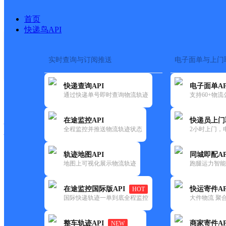
首页
快递鸟API
实时查询与订阅推送
电子面单与上门
搜索热词：
在途监控
快递查询API
电子面单AP
快递大全
快运大全
快递时效
通过快递单号即时查询物流轨迹
支持60+物
在途监控API
快递员上门
快递公司
全程监控并推送物流轨迹状态
2小时上门，
快递网点
电话大全
轨迹地图API
同城即配AP
地图上可视化展示物流轨迹
跑腿运力智能
邮政
沙浒邮政支局
在途监控国际版API
快运寄件AP
HOT
国内
国际快递轨迹一单到底全程监控
大件物流 聚合
更新时间：2021-12-03 00:00:00
整车轨迹API
商家寄件AP
NEW