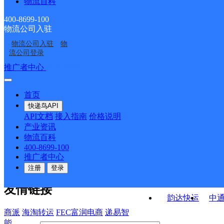
物流百科
辽宁灯塔市公司
辽宁灯塔佟二堡公司
部
罗大台邮政支局
古城街道邮政支局
400-8699-100
物流公司入驻
西大窑邮政支局
沈旦邮政支局
物流公司入驻
物
铧西新村邮政支局
大河南邮政支局
流公司登录
接口API
推广者中心
注册/登录
快运查询
API接口文档
FAQ/帮助文档
快递鸟
宏行中运物流
首页
API接口
DEMO下载
快递鸟API
百世快运
邦
API文档
接入指南
价格说明
关于我们
德邦快递
高
产业资讯
物流百科
华企快运
环
公司介绍
企业动态
联系我们
法律声
400-8699-100
京东快运
聚
明
合作伙伴
快递鸟接口服务协议
用
推广者中心
户隐私政策
速佳达快运
注册
登录
易达快运
驿
友情链接
韵达快运
中
商派
海淘转运
FEC富润电商
递易智
能