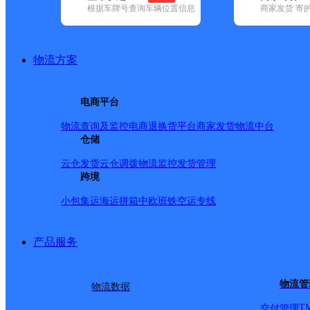
根据车牌号查询车辆位置信息
商家发货 寄
基本信息
所属快递：邮政国内
物流方案
所属区域：辽宁省-辽阳市-灯塔市
网点电话：
网点地址：灯塔市罗大台镇东沙浒村
电商平台
网点负责人：
物流查询及监控
电商退换货
平台商家发货
物流中台
仓储
派送范围
云仓发货
云仓调拨
物流监控
发货管理
跨境
-
小包集运
海运拼箱
中欧班铁
空运专线
产品服务
物流管
物流数据
T
交付管理