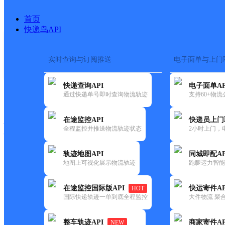
首页
快递鸟API
实时查询与订阅推送
电子面单与上门
搜索热词：
在途监控
快递查询API
电子面单AP
快递大全
快运大全
快递时效
通过快递单号即时查询物流轨迹
支持60+物
在途监控API
快递员上门
快递公司
全程监控并推送物流轨迹状态
2小时上门，
快递网点
电话大全
轨迹地图API
同城即配AP
地图上可视化展示物流轨迹
跑腿运力智能
顺丰
包匠皮革店
在途监控国际版API
快运寄件AP
HOT
速运
国际快递轨迹一单到底全程监控
大件物流 聚合
更新时间：2021-11-26 00:00:00
整车轨迹API
商家寄件AP
NEW