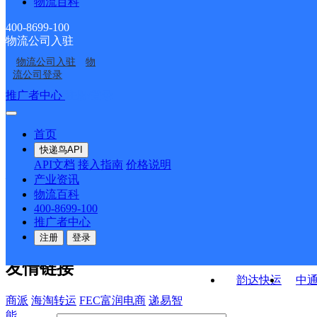
物流百科
隆尧县固城镇合作点
隆尧县牛家桥乡合作点
业部
邢台隆尧县固城镇营业
邢台隆尧县北二环营业
ID1633
ID1626
400-8699-100
物流公司入驻
双碑邮政所
中国邮政集团有限公司
部
部
物流公司入驻
物
中国邮政集团有限公司
大陆村邮政支局
河北省隆尧县分公司东
流公司登录
河北省隆尧县分公司冯
良邮政支局
接口API
推广者中心
注册/登录
快运查询
村邮政支局
API接口文档
FAQ/帮助文档
快递鸟
宏行中运物流
首页
API接口
DEMO下载
快递鸟API
百世快运
邦
API文档
接入指南
价格说明
关于我们
德邦快递
高
产业资讯
物流百科
华企快运
环
公司介绍
企业动态
联系我们
法律声
400-8699-100
京东快运
聚
明
合作伙伴
快递鸟接口服务协议
用
推广者中心
户隐私政策
速佳达快运
注册
登录
易达快运
驿
友情链接
韵达快运
中
商派
海淘转运
FEC富润电商
递易智
能