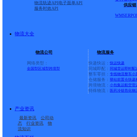
物流轨迹API
电子面单API
供应链
服务时效API
WMS
ERP
O
物流大全
物流公司
物流服务
网络类型：
快递快运：
快运
快递
全国型
区域型
跨境型
同城即配：
同城货运
即时配
整车零担：
专线物流
整车
小
仓储服务：
驿站
前置仓
快递
上一条：
义乌廿三里网点
跨境物流：
小包集运
航空货
特殊物流：
医药冷链
危化物
周边网点
产业资讯
河北巨鹿县公司莲子镇
河北隆尧县公司
最新资讯
公司动
邢台隆尧县尹村镇营业
河北隆尧公司
便民寄存点分部
态
行业资讯
物
流知识
邢台隆尧县魏家庄镇营
邢台隆尧县
部