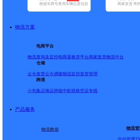
根据车牌号查询车辆位置信息
商家发货 寄
基本信息
所属快递：顺丰速运
物流方案
所属区域：河北省-邢台市-隆尧县
网点电话：
网点地址：大成花园6号底商
电商平台
网点负责人：
物流查询及监控
电商退换货
平台商家发货
物流中台
仓储
派送范围
云仓发货
云仓调拨
物流监控
发货管理
跨境
全境
小包集运
海运拼箱
中欧班铁
空运专线
产品服务
物流管
物流数据
T
交付管理