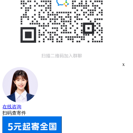
x
在线咨询
扫码查寄件