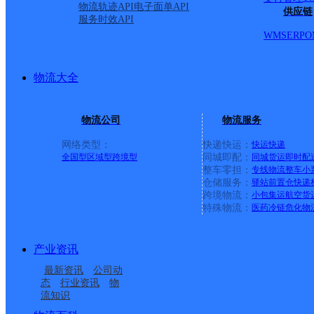
物流轨迹API
电子面单API
供应链
服务时效API
WMS
ERP
O
物流大全
物流公司
物流服务
网络类型：
快递快运：
快运
快递
全国型
区域型
跨境型
同城即配：
同城货运
即时配
整车零担：
专线物流
整车
小
仓储服务：
驿站
前置仓
快递
上一条：
中国邮政集团有限公司新疆维吾尔自治区叶城县乌
跨境物流：
小包集运
航空货
特殊物流：
医药冷链
危化物
周边网点
产业资讯
江西新余公司
江西新余市高新区公司
最新资讯
公司动
新余
渝水区姚圩镇合作点
态
行业资讯
物
流知识
渝水区良山镇合作点
江西新余公司
ID6749