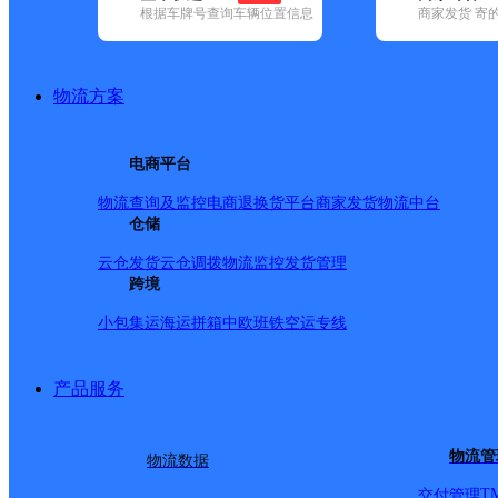
根据车牌号查询车辆位置信息
商家发货 寄
基本信息
所属快递：邮政国内
物流方案
所属区域：江西省-新余市-渝水区
网点电话：
网点地址：江西省新余市渝水茶山路624
电商平台
网点负责人：
物流查询及监控
电商退换货
平台商家发货
物流中台
仓储
派送范围
云仓发货
云仓调拨
物流监控
发货管理
跨境
-
小包集运
海运拼箱
中欧班铁
空运专线
产品服务
物流管
物流数据
T
交付管理